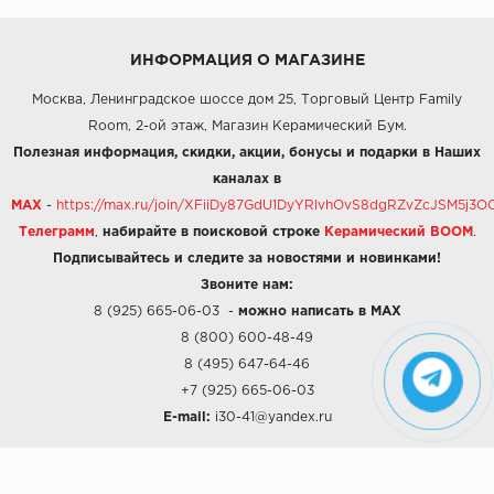
ИНФОРМАЦИЯ О МАГАЗИНЕ
Москва, Ленинградское шоссе дом 25, Торговый Центр Family
Room, 2-ой этаж, Магазин Керамический Бум.
Полезная информация, скидки, акции, бонусы и подарки в Наших
каналах в
MAX
-
https://max.ru/join/XFiiDy87GdU1DyYRlvhOvS8dgRZvZcJSM5j
Телеграмм
,
набирайте в поисковой строке
Керамический BOOM
.
Подписывайтесь и следите за новостями и новинками!
Звоните нам:
8 (925) 665-06-03
-
можно написать в MAX
8 (800) 600-48-49
8 (495) 647-64-46
+7 (925) 665-06-03
E-mail:
i30-41@yandex.ru
О КОМПАНИИ