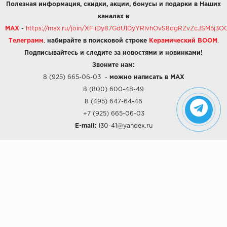
Полезная информация, скидки, акции, бонусы и подарки в Наших
каналах в
MAX
-
https://max.ru/join/XFiiDy87GdU1DyYRlvhOvS8dgRZvZcJSM5j
Телеграмм
,
набирайте в поисковой строке
Керамический BOOM
.
Подписывайтесь и следите за новостями и новинками!
Звоните нам:
8 (925) 665-06-03
-
можно написать в MAX
8 (800) 600-48-49
8 (495) 647-64-46
+7 (925) 665-06-03
E-mail:
i30-41@yandex.ru
О КОМПАНИИ
Наши дизайны
Хиты продаж
Магазины
О компании
Рассрочки и Кредитование
Политика конфиденциальности