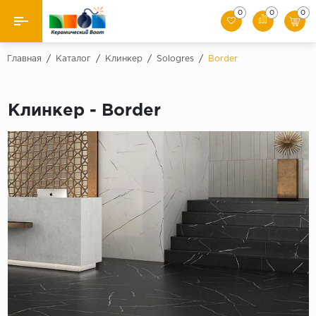
0
0
0
Назад
Главная
/
Каталог
/
Клинкер
/
Sologres
/
Border
Производители
Клинкер - Border
Керамическая плитка
Керамогранит
Мозаики
Искусственный камень
Клинкер