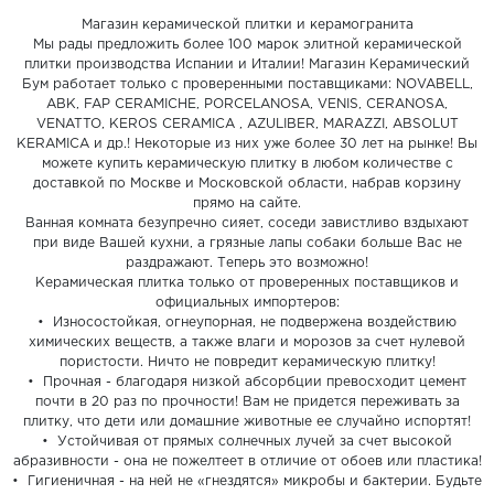
Магазин керамической плитки и керамогранита
Мы рады предложить более 100 марок элитной керамической
плитки производства Испании и Италии! Магазин Керамический
Бум работает только с проверенными поставщиками: NOVABELL,
ABK, FAP CERAMICHE, PORCELANOSA, VENIS, CERANOSA,
VENATTO, KEROS CERAMICA , AZULIBER, MARAZZI, ABSOLUT
KERAMICA и др.! Некоторые из них уже более 30 лет на рынке! Вы
можете купить керамическую плитку в любом количестве с
доставкой по Москве и Московской области, набрав корзину
прямо на сайте.
Ванная комната безупречно сияет, соседи завистливо вздыхают
при виде Вашей кухни, а грязные лапы собаки больше Вас не
раздражают. Теперь это возможно!
Керамическая плитка только от проверенных поставщиков и
официальных импортеров:
• Износостойкая, огнеупорная, не подвержена воздействию
химических веществ, а также влаги и морозов за счет нулевой
пористости. Ничто не повредит керамическую плитку!
• Прочная - благодаря низкой абсорбции превосходит цемент
почти в 20 раз по прочности! Вам не придется переживать за
плитку, что дети или домашние животные ее случайно испортят!
• Устойчивая от прямых солнечных лучей за счет высокой
абразивности - она не пожелтеет в отличие от обоев или пластика!
• Гигиеничная - на ней не «гнездятся» микробы и бактерии. Будьте