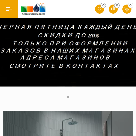
0
0
0
Назад
Производители
Керамическая плитка
Керамогранит
Мозаики
Искусственный камень
Клинкер