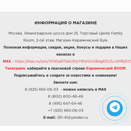
ИНФОРМАЦИЯ О МАГАЗИНЕ
Москва, Ленинградское шоссе дом 25, Торговый Центр Family
Room, 2-ой этаж, Магазин Керамический Бум.
Полезная информация, скидки, акции, бонусы и подарки в Наших
каналах в
MAX
-
https://max.ru/join/XFiiDy87GdU1DyYRlvhOvS8dgRZvZcJSM5j
Телеграмм
,
набирайте в поисковой строке
Керамический BOOM
.
Подписывайтесь и следите за новостями и новинками!
Звоните нам:
8 (925) 665-06-03
-
можно написать в MAX
8 (800) 600-48-49
8 (495) 647-64-46
+7 (925) 665-06-03
E-mail:
i30-41@yandex.ru
О КОМПАНИИ