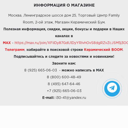
ИНФОРМАЦИЯ О МАГАЗИНЕ
Москва, Ленинградское шоссе дом 25, Торговый Центр Family
Room, 2-ой этаж, Магазин Керамический Бум.
Полезная информация, скидки, акции, бонусы и подарки в Наших
каналах в
MAX
-
https://max.ru/join/XFiiDy87GdU1DyYRlvhOvS8dgRZvZcJSM5j
Телеграмм
,
набирайте в поисковой строке
Керамический BOOM
.
Подписывайтесь и следите за новостями и новинками!
Звоните нам:
8 (925) 665-06-03
-
можно написать в MAX
8 (800) 600-48-49
8 (495) 647-64-46
+7 (925) 665-06-03
E-mail:
i30-41@yandex.ru
О КОМПАНИИ
Наши дизайны
Хиты продаж