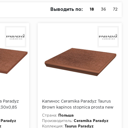
Выводить по:
18
36
72
a Paradyz
Капинос Ceramika Paradyz Taurus
х30х0,85
Brown kapinos stopnica prosta new
30х33
Страна:
Польша
 Paradyz
Производитель:
Ceramika Paradyz
z
Коллекция:
Taurus Paradyz