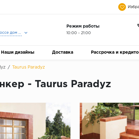
Избра
Режим работы
Москва, Ленинградское шоссе дом 25, Торговый Центр Family Room, 2-ой этаж, Магазин Керамический Бум.
10:00 - 21:00
Наши дизайны
Доставка
Рассрочка и кредит
dyz
/
Taurus Paradyz
нкер - Taurus Paradyz