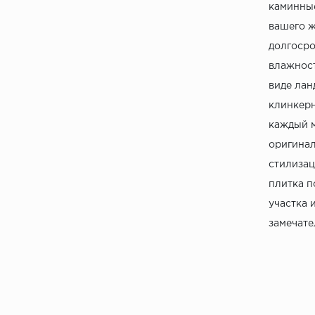
каминные
вашего ж
долгосро
влажност
виде лан
клинкерн
каждый м
оригинал
стилизац
плитка п
участка 
замечате