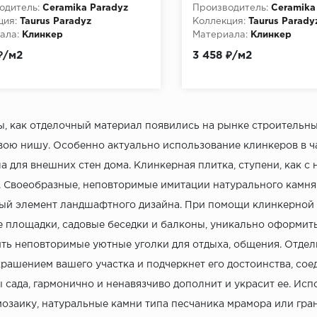
одитель:
Ceramika Paradyz
Производитель:
Ceramika
ция:
Taurus Paradyz
Коллекция:
Taurus Parady
ала:
Клинкер
Материала:
Клинкер
а:
структурированная
Текстура:
противосколь
₽/м2
3 458 ₽/м2
насечки
, как отделочный материал появились на рынке строительны
вою нишу. Особенно актуально использование клинкеров в ча
а для внешних стен дома. Клинкерная плитка, ступени, как с 
 Своеобразные, неповторимые имитации натурального камня 
й элемент ландшафтного дизайна. При помощи клинкерной 
 площадки, садовые беседки и балконы, уникально оформить 
ть неповторимые уютные уголки для отдыха, общения. Отдел
крашением вашего участка и подчеркнет его достоинства, с
 сада, гармонично и ненавязчиво дополнит и украсит ее. Ис
мозаику, натуральные камни типа песчаника мрамора или грани