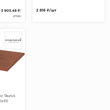
нная
2 816 ₽/шт
3 903.48 ₽
/
упак.
yz Taurus
30х30