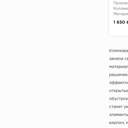
Произв
Базальт Керамин
Коллек
Матери
Камерун Керамин
Текстур
1 650 
Кембридж Керамин
Конкорд Керамин
Красс Керамин
Клинкеры
Ливерпуль Керамин
заняли с
Наименование элемента
материал
решение.
Профиль керамический
закладной
эффектны
открытые
Стоунхэндж Керамин
обустрои
Туам Керамин
станет у
элементы
кирпич, 