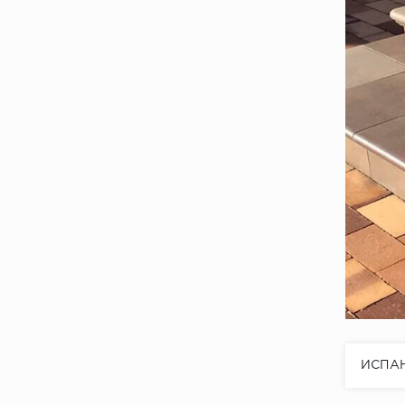
ETNA GRESMANC
EVOLUTION GRESMANC
Eremite PARADYZ
FUJI GRESMANC
GOBI GRESMANC
Grapia CERRAD
Ilario PARADYZ
JASPER Gres de Aragon
LAREDO GRESMANC
Listria CERRAD
MYTHO GRES ARAGON
ИСПА
Metalica Exagres