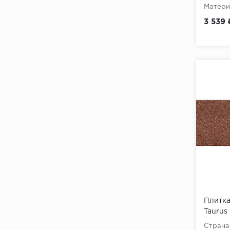
Матери
Scandiano Paradyz
Текстур
3 539 
насечк
Semir Paradyz
TAIGA GRESMANC
TAMBORA GRESMANC
TIMANFAYA GRESMANC
TRAVIS GRES ARAGON
Taurus Paradyz
URBAN GRES ARAGON
VOLGA GRESMANC
Vera
Viano Paradyz
Плитка
Taurus
Арагон Керамин
Страна