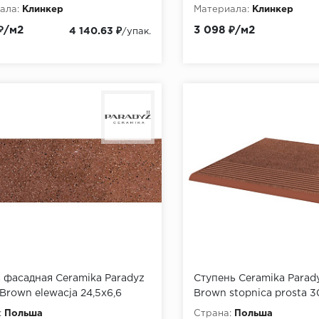
ала:
Клинкер
Материала:
Клинкер
а:
противоскользящие
Текстура:
структурирова
₽/м2
3 098 ₽/м2
4 140.63 ₽
/упак.
и
 фасадная Ceramika Paradyz
Ступень Ceramika Parad
 Brown elewacja 24,5x6,6
Brown stopnica prosta 
:
Польша
Страна:
Польша