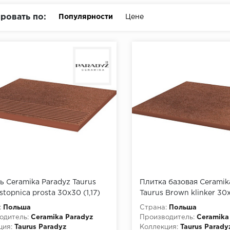
ровать по:
Популярности
Цене
ь Ceramika Paradyz Taurus
Плитка базовая Ceramik
topnica prosta 30х30 (1,17)
Taurus Brown klinker 30
(1,26)
:
Польша
Страна:
Польша
одитель:
Ceramika Paradyz
Производитель:
Ceramika
ция:
Taurus Paradyz
Коллекция:
Taurus Parady