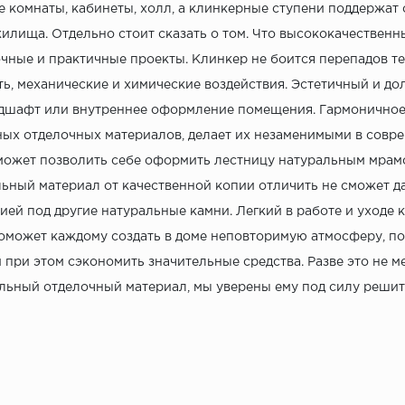
 комнаты, кабинеты, холл, а клинкерные ступени поддержат 
илища. Отдельно стоит сказать о том. Что высококачествен
чные и практичные проекты. Клинкер не боится перепадов т
ь, механические и химические воздействия. Эстетичный и до
дшафт или внутреннее оформление помещения. Гармоничное 
ых отделочных материалов, делает их незаменимыми в соврем
ожет позволить себе оформить лестницу натуральным мрам
ьный материал от качественной копии отличить не сможет да
ией под другие натуральные камни. Легкий в работе и уходе 
оможет каждому создать в доме неповторимую атмосферу, п
и при этом сэкономить значительные средства. Разве это не 
льный отделочный материал, мы уверены ему под силу решит