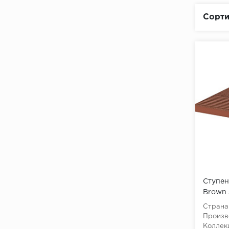
NATURAL GRES ARAGON
Сорти
NATURALES CLASSIC GRES
ARAGON
NATURE
NATURE ASPER GRESMANC
NATURE GRESMANC
Natural Paradyz
ORION Gres de Aragon
Petra GRES ARAGON
RODAMANTO ASPER
GRESMANC
Ступен
RODAMANTO GRESMANC
Brown s
Страна
Rodeno GRES ARAGON
Произв
Коллек
SAHARA GRESMANC