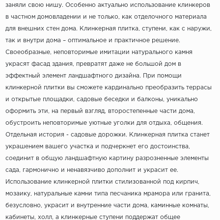
заняли свою нишу. Особенно актуально использование клинкеров
в частном домовладении и не только, как отделочного материала
для внешних стен дома. Клинкерная плитка, ступени, как с наружи,
так и внутри дома – оптимальное и практичное решение.
Своеобразные, неповторимые имитации натурального камня
украсят фасад здания, превратят даже не большой дом в
эффектный элемент ландшафтного дизайна. При помощи
клинкерной плитки вы сможете кардинально преобразить террасы
и открытые площадки, садовые беседки и балконы, уникально
оформить эти, на первый взгляд, второстепенные части дома,
обустроить неповторимые уютные уголки для отдыха, общения.
Отдельная история - садовые дорожки. Клинкерная плитка станет
украшением вашего участка и подчеркнет его достоинства,
соединит в общую ландшафтную картину разрозненные элементы
сада, гармонично и ненавязчиво дополнит и украсит ее.
Использование клинкерной плитки стилизованной под кирпич,
мозаику, натуральные камни типа песчаника мрамора или гранита,
безусловно, украсит и внутренние части дома, каминные комнаты,
кабинеты, холл, а клинкерные ступени поддержат общее