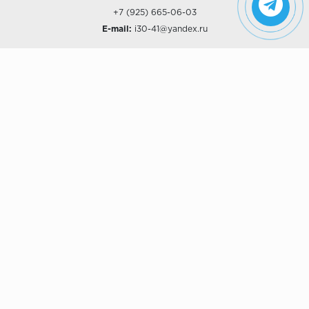
+7 (925) 665-06-03
E-mail:
i30-41@yandex.ru
О КОМПАНИИ
Наши дизайны
Хиты продаж
Магазины
О компании
Рассрочки и Кредитование
Политика конфиденциальности
ПОКУПАТЕЛЯМ
Доставка
Самовывоз
Возврат