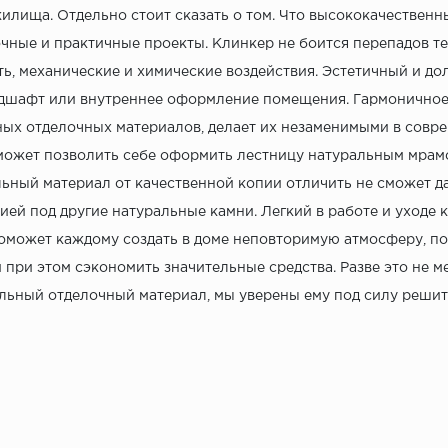
илища. Отдельно стоит сказать о том. Что высококачествен
чные и практичные проекты. Клинкер не боится перепадов т
ь, механические и химические воздействия. Эстетичный и до
дшафт или внутреннее оформление помещения. Гармоничное 
ых отделочных материалов, делает их незаменимыми в соврем
ожет позволить себе оформить лестницу натуральным мрам
ьный материал от качественной копии отличить не сможет да
ией под другие натуральные камни. Легкий в работе и уходе 
оможет каждому создать в доме неповторимую атмосферу, п
и при этом сэкономить значительные средства. Разве это не 
льный отделочный материал, мы уверены ему под силу решит