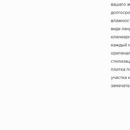
вашего ж
долгосро
влажност
виде лан
клинкерн
каждый м
оригинал
стилизац
плитка п
участка 
замечате