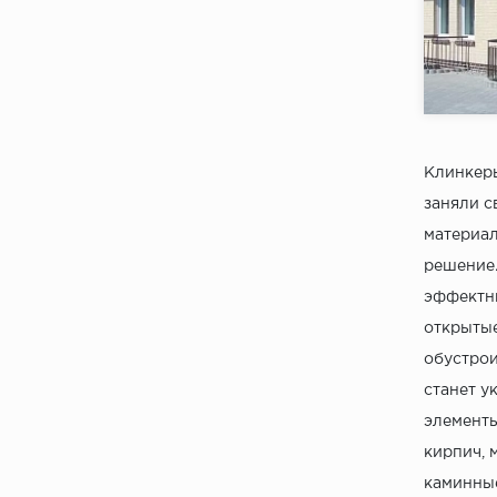
Коллекци
Бренд:
Страна:
Товаров 
Клинкеры
заняли с
материал
решение.
эффектны
открытые
обустрои
станет у
элементы
кирпич, 
каминные