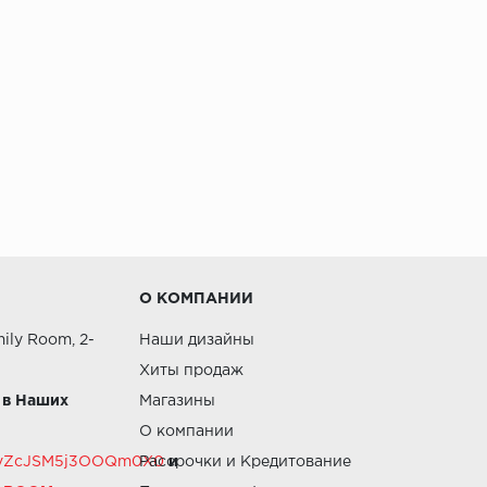
О КОМПАНИИ
ily Room, 2-
Наши дизайны
Хиты продаж
 в Наших
Магазины
О компании
RZvZcJSM5j3OOQm0X0
Рассрочки и Кредитование
и