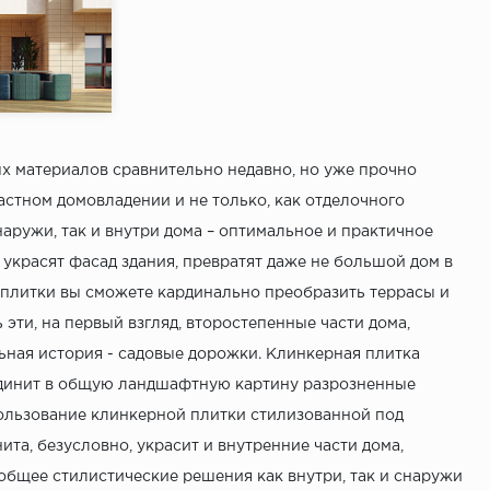
NA Greco Gres
Greco Gres
Россия
1
х материалов сравнительно недавно, но уже прочно
стном домовладении и не только, как отделочного
наружи, так и внутри дома – оптимальное и практичное
украсят фасад здания, превратят даже не большой дом в
плитки вы сможете кардинально преобразить террасы и
эти, на первый взгляд, второстепенные части дома,
ьная история - садовые дорожки. Клинкерная плитка
оединит в общую ландшафтную картину разрозненные
пользование клинкерной плитки стилизованной под
та, безусловно, украсит и внутренние части дома,
общее стилистические решения как внутри, так и снаружи