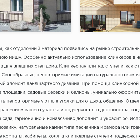
я:
Brick INCOLOR
Коллекция:
DU
Incolor
Бренд:
Россия
Страна:
в коллекции:
4
Товаров в коллекции:
, как отделочный материал появились на рынке строительны
вою нишу. Особенно актуально использование клинкеров в ча
а для внешних стен дома. Клинкерная плитка, ступени, как с 
 Своеобразные, неповторимые имитации натурального камня 
й элемент ландшафтного дизайна. При помощи клинкерной 
 площадки, садовые беседки и балконы, уникально оформить 
ть неповторимые уютные уголки для отдыха, общения. Отдел
крашением вашего участка и подчеркнет его достоинства, с
 сада, гармонично и ненавязчиво дополнит и украсит ее. Ис
мозаику, натуральные камни типа песчаника мрамора или грани
 комнаты, кабинеты, холл, а клинкерные ступени поддержат 