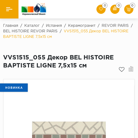
0
0
0
Назад
Главная
/
Каталог
/
Испания
/
Керамогранит
/
REVOIR PARIS
/
BEL HISTOIRE REVOIR PARIS
/
VVS1515_055 Декор BEL HISTOIRE
BAPTISTE LIGNE 7,5x15 см
Производители
Керамическая плитка
VVS1515_055 Декор BEL HISTOIRE
BAPTISTE LIGNE 7,5x15 см
Керамогранит
Мозаики
НОВИНКА
Искусственный камень
Клинкер