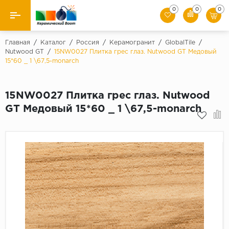
0
0
0
Назад
Главная
/
Каталог
/
Россия
/
Керамогранит
/
GlobalTile
/
Nutwood GT
/
15NW0027 Плитка грес глаз. Nutwood GT Медовый
15*60 _ 1 \67,5-monarch
Производители
Керамическая плитка
15NW0027 Плитка грес глаз. Nutwood
GT Медовый 15*60 _ 1 \67,5-monarch
Керамогранит
Мозаики
Искусственный камень
Клинкер