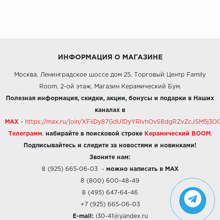
ИНФОРМАЦИЯ О МАГАЗИНЕ
Москва, Ленинградское шоссе дом 25, Торговый Центр Family
Room, 2-ой этаж, Магазин Керамический Бум.
Полезная информация, скидки, акции, бонусы и подарки в Наших
каналах в
MAX
-
https://max.ru/join/XFiiDy87GdU1DyYRlvhOvS8dgRZvZcJSM5j
Телеграмм
,
набирайте в поисковой строке
Керамический BOOM
.
Подписывайтесь и следите за новостями и новинками!
Звоните нам:
8 (925) 665-06-03
-
можно написать в MAX
8 (800) 600-48-49
8 (495) 647-64-46
+7 (925) 665-06-03
E-mail:
i30-41@yandex.ru