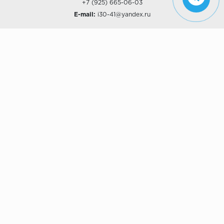
+7 (925) 665-06-03
E-mail:
i30-41@yandex.ru
О КОМПАНИИ
Наши дизайны
Хиты продаж
Магазины
О компании
Рассрочки и Кредитование
Политика конфиденциальности
ПОКУПАТЕЛЯМ
Доставка
Самовывоз
Возврат