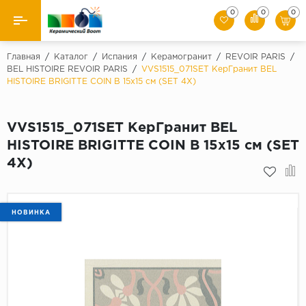
0
0
0
Назад
Главная
/
Каталог
/
Испания
/
Керамогранит
/
REVOIR PARIS
/
BEL HISTOIRE REVOIR PARIS
/
VVS1515_071SET КерГранит BEL
HISTOIRE BRIGITTE COIN B 15x15 см (SET 4X)
Производители
Керамическая плитка
VVS1515_071SET КерГранит BEL
HISTOIRE BRIGITTE COIN B 15x15 см (SET
Керамогранит
4X)
Мозаики
Искусственный камень
НОВИНКА
Клинкер