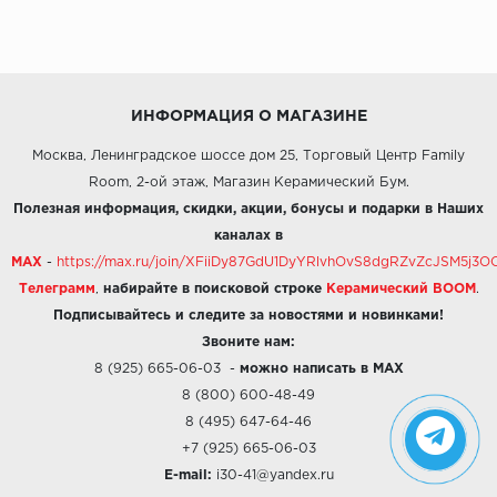
ИНФОРМАЦИЯ О МАГАЗИНЕ
Москва, Ленинградское шоссе дом 25, Торговый Центр Family
Room, 2-ой этаж, Магазин Керамический Бум.
Полезная информация, скидки, акции, бонусы и подарки в Наших
каналах в
MAX
-
https://max.ru/join/XFiiDy87GdU1DyYRlvhOvS8dgRZvZcJSM5j
Телеграмм
,
набирайте в поисковой строке
Керамический BOOM
.
Подписывайтесь и следите за новостями и новинками!
Звоните нам:
8 (925) 665-06-03
-
можно написать в MAX
8 (800) 600-48-49
8 (495) 647-64-46
+7 (925) 665-06-03
E-mail:
i30-41@yandex.ru