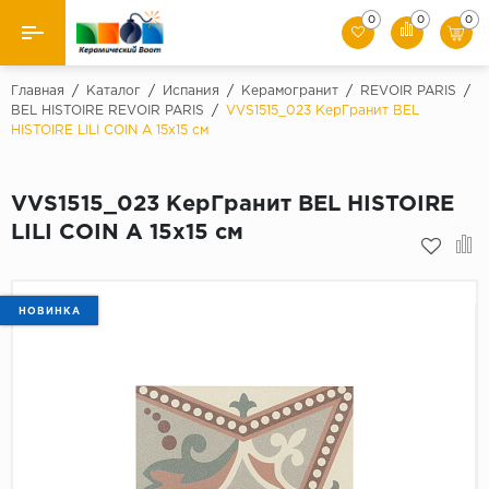
0
0
0
Назад
Главная
/
Каталог
/
Испания
/
Керамогранит
/
REVOIR PARIS
/
BEL HISTOIRE REVOIR PARIS
/
VVS1515_023 КерГранит BEL
HISTOIRE LILI COIN A 15x15 см
Производители
Керамическая плитка
VVS1515_023 КерГранит BEL HISTOIRE
LILI COIN A 15x15 см
Керамогранит
Мозаики
НОВИНКА
Искусственный камень
Клинкер