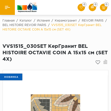
0
0
0
Назад
Главная
/
Каталог
/
Испания
/
Керамогранит
/
REVOIR PARIS
/
BEL HISTOIRE REVOIR PARIS
/
VVS1515_030SET КерГранит BEL
HISTOIRE OCTAVIE COIN A 15x15 см (SET 4X)
Производители
Керамическая плитка
VVS1515_030SET КерГранит BEL
HISTOIRE OCTAVIE COIN A 15x15 см (SET
Керамогранит
4X)
Мозаики
Искусственный камень
НОВИНКА
Клинкер