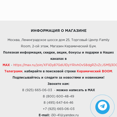
ИНФОРМАЦИЯ О МАГАЗИНЕ
Москва, Ленинградское шоссе дом 25, Торговый Центр Family
Room, 2-ой этаж, Магазин Керамический Бум.
Полезная информация, скидки, акции, бонусы и подарки в Наших
каналах в
MAX
-
https://max.ru/join/XFiiDy87GdU1DyYRlvhOvS8dgRZvZcJSM5j
Телеграмм
,
набирайте в поисковой строке
Керамический BOOM
.
Подписывайтесь и следите за новостями и новинками!
Звоните нам:
8 (925) 665-06-03
-
можно написать в MAX
8 (800) 600-48-49
8 (495) 647-64-46
+7 (925) 665-06-03
E-mail:
i30-41@yandex.ru