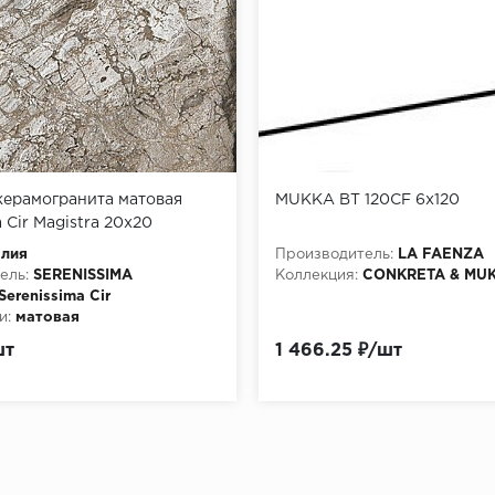
керамогранита матовая
MUKKA BT 120CF 6x120
 Cir Magistra 20x20
 (1063351)
алия
Производитель:
LA FAENZA
ель:
SERENISSIMA
Коллекция:
CONKRETA & MU
Serenissima Cir
и:
матовая
шт
1 466.25 ₽/шт