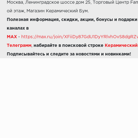
Москва, Ленинградское шоссе дом 25, Торговый Центр Fam
ой этаж, Магазин Керамический Бум.
Полезная информация, скидки, акции, бонусы и подарки
каналах в
MAX
-
https://max.ru/join/XFiiDy87GdU1DyYRlvhOvS8dg
Телеграмм
,
набирайте в поисковой строке
Керамически
Подписывайтесь и следите за новостями и новинками!
Звоните нам:
8 (925) 665-06-03
-
можно написать в MAX
8 (800) 600-48-49
8 (495) 647-64-46
+7 (925) 665-06-03
E-mail:
i30-41@yandex.ru