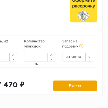
, м2
Количество
Запас на
i
упаковок:
подрезку
Без запаса
1 м2
7 470 ₽
Купить