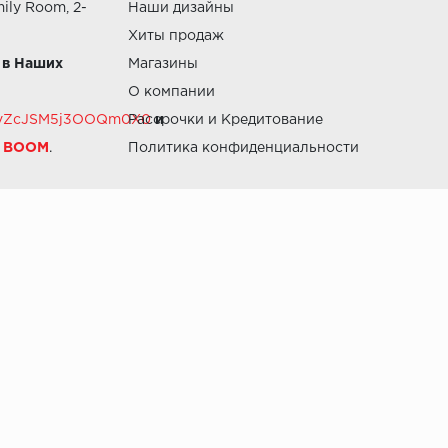
ily Room, 2-
Наши дизайны
Хиты продаж
 в Наших
Магазины
О компании
RZvZcJSM5j3OOQm0X0
Рассрочки и Кредитование
и
й BOOM
.
Политика конфиденциальности