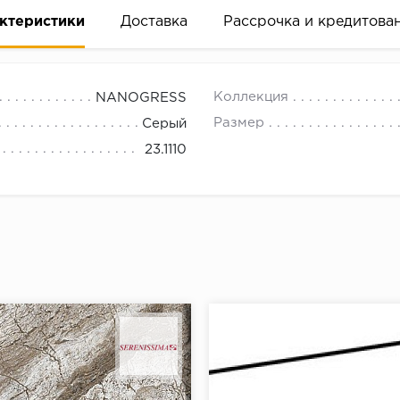
ктеристики
Доставка
Рассрочка и кредитова
Коллекция
NANOGRESS
Размер
Серый
23.1110
вание деньгами
ам за 2 минуты прямо в форме заявки на той же страни
ине, на встрече с представителем или по СМС
рок предоставления рассрочки от 3 до 10 месяцев