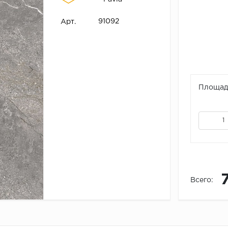
91092
Арт.
Площадь
Всего: