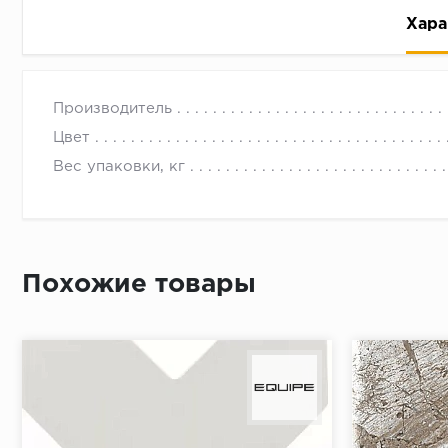
Хара
Производитель
Цвет
Вес упаковки, кг
Рассрочка беспроцентная: вы не платите за пользо
Высокая вероятность одобрения: до 95%
Быстрое рассмотрение: решение от банка придет в
Похожие товары
Подписание договора доступным способом: в магаз
Одобрение за 1-2 минуты
Срок предоставления кредита от 3 до 36 месяцев С
Достаточно только паспорта