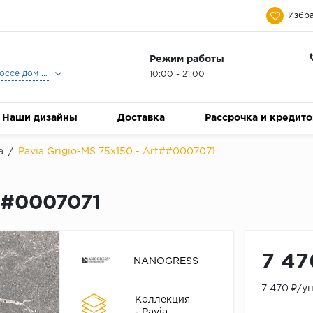
Избра
Режим работы
Москва, Ленинградское шоссе дом 25, Торговый Центр Family Room, 2-ой этаж, Магазин Керамический Бум.
10:00 - 21:00
Наши дизайны
Доставка
Рассрочка и кредит
a
/
Pavia Grigio-MS 75x150 - Art##0007071
t##0007071
7 47
NANOGRESS
7 470 ₽/у
Коллекция
- Pavia