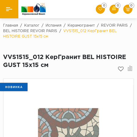
0
0
0
Назад
Главная
/
Каталог
/
Испания
/
Керамогранит
/
REVOIR PARIS
/
BEL HISTOIRE REVOIR PARIS
/
VVS1515_012 КерГранит BEL
HISTOIRE GUST 15x15 см
Производители
Керамическая плитка
VVS1515_012 КерГранит BEL HISTOIRE
GUST 15x15 см
Керамогранит
Мозаики
НОВИНКА
Искусственный камень
Клинкер