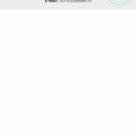
E-mail:
i30-41@yandex.ru
О КОМПАНИИ
Наши дизайны
Хиты продаж
Магазины
О компании
Рассрочки и Кредитование
Политика конфиденциальности
ПОКУПАТЕЛЯМ
Доставка
Самовывоз
Возврат