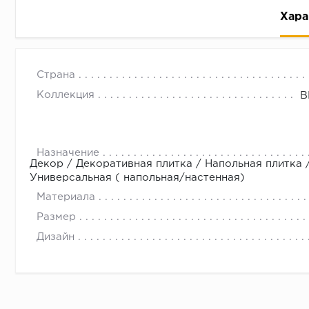
Хара
Страна
Коллекция
B
Рассрочка беспроцентная: вы не платите за пользо
Назначение
Декор / Декоративная плитка / Напольная плитка 
Высокая вероятность одобрения: до 95%
Универсальная ( напольная/настенная)
Быстрое рассмотрение: решение от банка придет в
Материала
Подписание договора доступным способом: в магаз
Размер
Одобрение за 1-2 минуты
Дизайн
Срок предоставления кредита от 3 до 36 месяцев С
Достаточно только паспорта