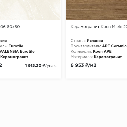
006 60x60
Керамогранит Koen Miele 2
сия
Страна:
Испания
ель:
Eurotile
Производитель:
APE Ceramic
VALENSIA Eurotile
Коллекция:
Koen APE
Керамогранит
Материала:
Керамогранит
2
6 953 ₽/м2
1 915.20 ₽
/упак.