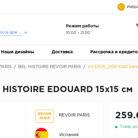
Избра
Режим работы
Москва, Ленинградское шоссе дом 25, Торговый Центр Family Room, 2-ой этаж, Магазин Керамический Бум.
10:00 - 21:00
Наши дизайны
Доставка
Рассрочка и кредит
PARIS
/
BEL HISTOIRE REVOIR PARIS
/
VVS1515_006 КерГран
 HISTOIRE EDOUARD 15x15 см
259.
REVOIR
REVOIR PARIS
PARIS
Товар до
Испания