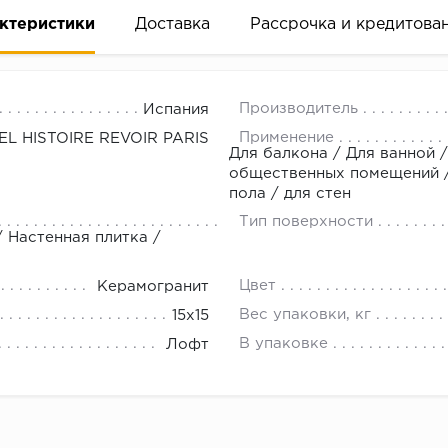
ктеристики
Доставка
Рассрочка и кредитова
Производитель
Испания
Применение
EL HISTOIRE REVOIR PARIS
Для балкона / Для ванной /
общественных помещений / 
пола / для стен
вание деньгами
Тип поверхности
/ Настенная плитка /
ам за 2 минуты прямо в форме заявки на той же страни
Цвет
Керамогранит
ине, на встрече с представителем или по СМС
Вес упаковки, кг
15x15
В упаковке
Лофт
рок предоставления рассрочки от 3 до 10 месяцев