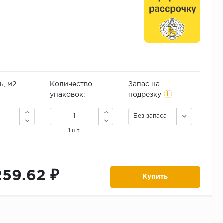
, м2
Количество
Запас на
i
упаковок:
подрезку
Без запаса
1 шт
259.62 ₽
Купить