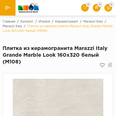
0
0
0
Назад
Главная
/
Каталог
/
Италия
/
Керамогранит
/
Marazzi Italy
/
Marazzi Italy
/
Плитка из керамогранита Marazzi Italy Grande Marble
Look 160x320 белый (M108)
Производители
Керамическая плитка
Плитка из керамогранита Marazzi Italy
Grande Marble Look 160x320 белый
Керамогранит
(M108)
Мозаики
Искусственный камень
Клинкер