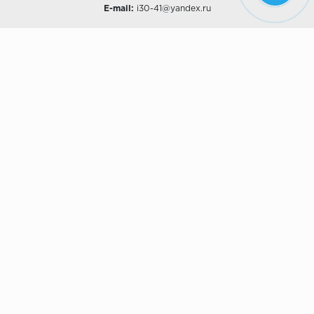
E-mail:
i30-41@yandex.ru
О КОМПАНИИ
Наши дизайны
Хиты продаж
Магазины
О компании
Рассрочки и Кредитование
Политика конфиденциальности
ПОКУПАТЕЛЯМ
Доставка
Самовывоз
Возврат