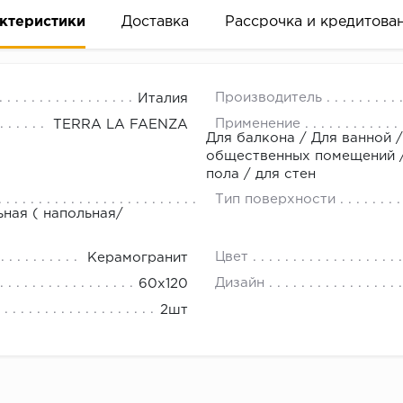
ктеристики
Доставка
Рассрочка и кредитова
Производитель
Италия
Применение
TERRA LA FAENZA
Для балкона / Для ванной /
общественных помещений / 
пола / для стен
вание деньгами
Тип поверхности
ьная ( напольная/
ам за 2 минуты прямо в форме заявки на той же страни
Цвет
Керамогранит
ине, на встрече с представителем или по СМС
Дизайн
60x120
2шт
рок предоставления рассрочки от 3 до 10 месяцев