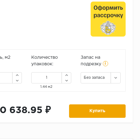
, м2
Количество
Запас на
i
упаковок:
подрезку
Без запаса
1.44 м2
10 638.95 ₽
Купить