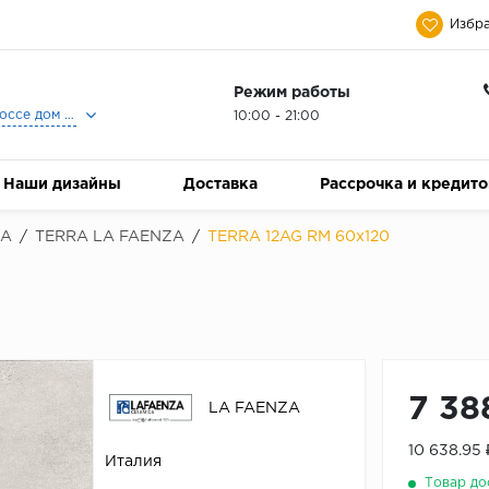
Избра
Режим работы
Москва, Ленинградское шоссе дом 25, Торговый Центр Family Room, 2-ой этаж, Магазин Керамический Бум.
10:00 - 21:00
Наши дизайны
Доставка
Рассрочка и кредит
ZA
/
TERRA LA FAENZA
/
TERRA 12AG RM 60x120
7 38
LA FAENZA
10 638.95
Италия
Товар до