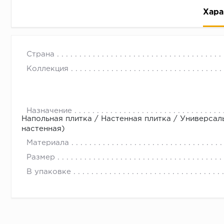
Хара
Страна
Коллекция
Рассрочка беспроцентная: вы не платите за пользо
Назначение
Напольная плитка / Настенная плитка / Универсал
Высокая вероятность одобрения: до 95%
настенная)
Быстрое рассмотрение: решение от банка придет в
Материала
Подписание договора доступным способом: в магаз
Размер
Одобрение за 1-2 минуты
В упаковке
Срок предоставления кредита от 3 до 36 месяцев С
Достаточно только паспорта