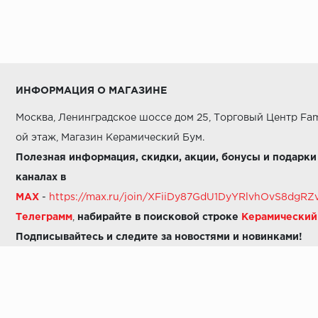
ИНФОРМАЦИЯ О МАГАЗИНЕ
Москва, Ленинградское шоссе дом 25, Торговый Центр Fam
ой этаж, Магазин Керамический Бум.
Полезная информация, скидки, акции, бонусы и подарки
каналах в
MAX
-
https://max.ru/join/XFiiDy87GdU1DyYRlvhOvS8dg
Телеграмм
,
набирайте в поисковой строке
Керамически
Подписывайтесь и следите за новостями и новинками!
Звоните нам:
8 (925) 665-06-03
-
можно написать в MAX
8 (800) 600-48-49
8 (495) 647-64-46