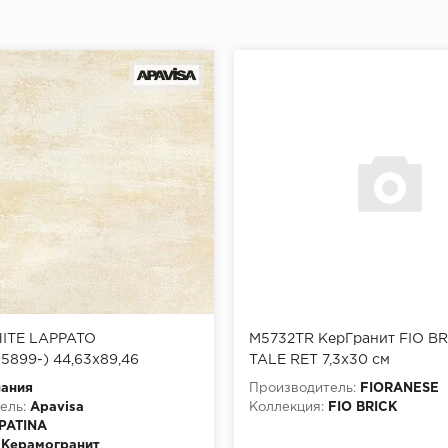
ITE LAPPATO
M5732TR КерГранит FIO BR
15899-) 44,63x89,46
TALE RET 7,3x30 см
пания
Производитель:
FIORANESE
ель:
Apavisa
Коллекция:
FIO BRICK
PATINA
Керамогранит