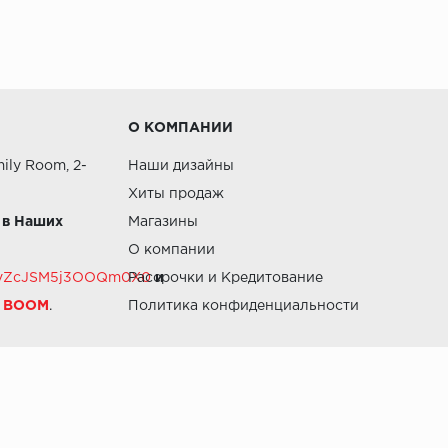
О КОМПАНИИ
ily Room, 2-
Наши дизайны
Хиты продаж
 в Наших
Магазины
О компании
RZvZcJSM5j3OOQm0X0
Рассрочки и Кредитование
и
й BOOM
.
Политика конфиденциальности