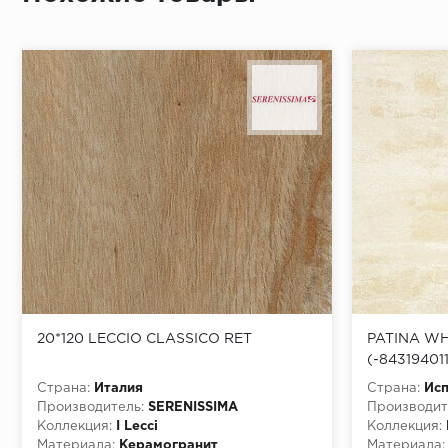
20*120 LECCIO CLASSICO RET
PATINA WH
(-84319401
Страна:
Италия
Страна:
Ис
Производитель:
SERENISSIMA
Производит
Коллекция:
I Lecci
Коллекция:
Материала:
Керамогранит
Материала: