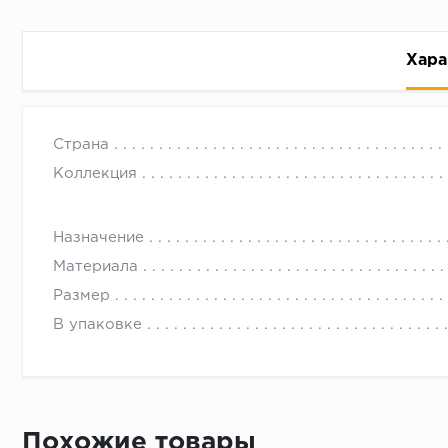
Хара
Страна
Коллекция
Назначение
Рассрочка беспроцентная: вы не платите за пользо
Материала
Высокая вероятность одобрения: до 95%
Размер
Быстрое рассмотрение: решение от банка придет в
В упаковке
Подписание договора доступным способом: в магаз
Одобрение за 1-2 минуты
Срок предоставления кредита от 3 до 36 месяцев С
Достаточно только паспорта
Похожие товары