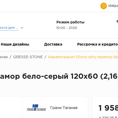
Избра
Режим работы
Москва, Ленинградское шоссе дом 25, Торговый Центр Family Room, 2-ой этаж, Магазин Керамический Бум.
10:00 - 21:00
Наши дизайны
Доставка
Рассрочка и кредит
аная
/
GRESSE-STONE
/
Керамогранит Ellora-ashy мрамор бе
рамор бело-серый 120x60 (2,1
1 95
Грани Таганая