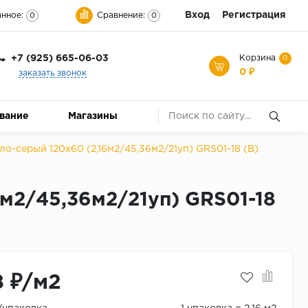
Вход
Регистрация
нное:
Сравнение:
0
0
+7 (925) 665-06-03
Корзина
0
0 ₽
заказать звонок
ование
Магазины
ло-серый 120x60 (2,16м2/45,36м2/21уп) GRS01-18 (В)
6м2/45,36м2/21уп) GRS01-18
8 ₽/м2