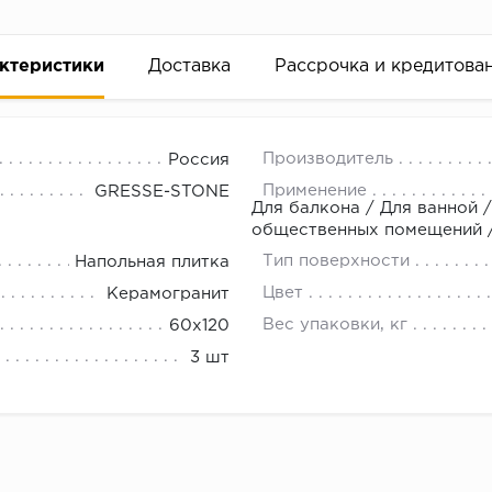
ктеристики
Доставка
Рассрочка и кредитова
Производитель
Россия
Применение
GRESSE-STONE
Для балкона / Для ванной /
общественных помещений /
Тип поверхности
Напольная плитка
вание деньгами
Цвет
Керамогранит
Вес упаковки, кг
60х120
ам за 2 минуты прямо в форме заявки на той же страни
3 шт
ине, на встрече с представителем или по СМС
рок предоставления рассрочки от 3 до 10 месяцев