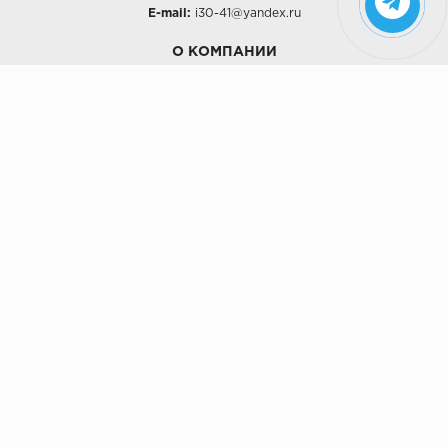
E-mail:
i30-41@yandex.ru
О КОМПАНИИ
Наши дизайны
Хиты продаж
Магазины
О компании
Рассрочки и Кредитование
Политика конфиденциальности
ПОКУПАТЕЛЯМ
Доставка
Самовывоз
Возврат