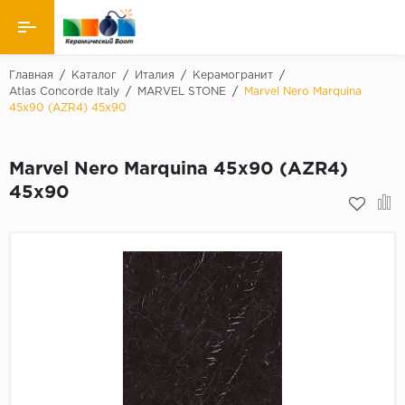
Назад
Главная
/
Каталог
/
Италия
/
Керамогранит
/
Atlas Concorde Italy
/
MARVEL STONE
/
Marvel Nero Marquina
45x90 (AZR4) 45x90
Производители
Керамическая плитка
Marvel Nero Marquina 45x90 (AZR4)
45x90
Керамогранит
Мозаики
Искусственный камень
Клинкер