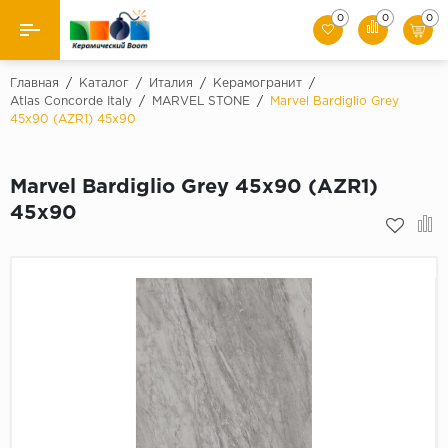
0
0
0
Назад
Главная
/
Каталог
/
Италия
/
Керамогранит
/
Atlas Concorde Italy
/
MARVEL STONE
/
Marvel Bardiglio Grey
45x90 (AZR1) 45x90
Производители
Керамическая плитка
Marvel Bardiglio Grey 45x90 (AZR1)
45x90
Керамогранит
Мозаики
Искусственный камень
Клинкер