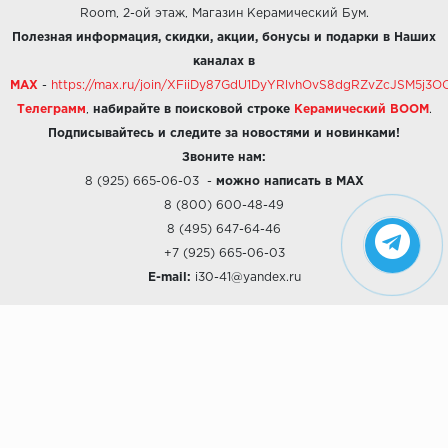
Room, 2-ой этаж, Магазин Керамический Бум.
Полезная информация, скидки, акции, бонусы и подарки в Наших
каналах в
MAX
-
https://max.ru/join/XFiiDy87GdU1DyYRlvhOvS8dgRZvZcJSM5j
Телеграмм
,
набирайте в поисковой строке
Керамический BOOM
.
Подписывайтесь и следите за новостями и новинками!
Звоните нам:
8 (925) 665-06-03
-
можно написать в MAX
8 (800) 600-48-49
8 (495) 647-64-46
+7 (925) 665-06-03
E-mail:
i30-41@yandex.ru
О КОМПАНИИ
Наши дизайны
Хиты продаж
Магазины
О компании
Рассрочки и Кредитование