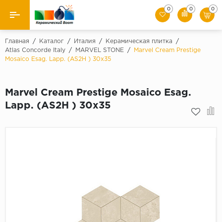
0
0
0
Назад
Главная
/
Каталог
/
Италия
/
Керамическая плитка
/
Atlas Concorde Italy
/
MARVEL STONE
/
Marvel Cream Prestige
Mosaico Esag. Lapp. (AS2H ) 30x35
Производители
Керамическая плитка
Marvel Cream Prestige Mosaico Esag.
Lapp. (AS2H ) 30x35
Керамогранит
Мозаики
Искусственный камень
Клинкер