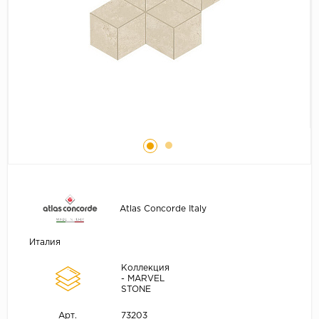
Atlas Concorde Italy
Италия
Коллекция
- MARVEL
STONE
73203
Арт.