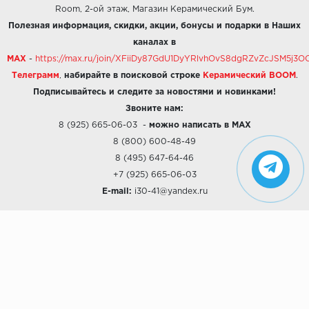
Room, 2-ой этаж, Магазин Керамический Бум.
Полезная информация, скидки, акции, бонусы и подарки в Наших
каналах в
MAX
-
https://max.ru/join/XFiiDy87GdU1DyYRlvhOvS8dgRZvZcJSM5j
Телеграмм
,
набирайте в поисковой строке
Керамический BOOM
.
Подписывайтесь и следите за новостями и новинками!
Звоните нам:
8 (925) 665-06-03
-
можно написать в MAX
8 (800) 600-48-49
8 (495) 647-64-46
+7 (925) 665-06-03
E-mail:
i30-41@yandex.ru
О КОМПАНИИ
Наши дизайны
Хиты продаж
Магазины
О компании
Рассрочки и Кредитование