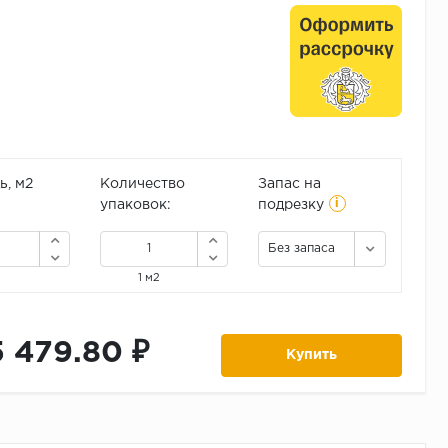
, м2
Количество
Запас на
i
упаковок:
подрезку
Без запаса
1 м2
5 479.80 ₽
Купить