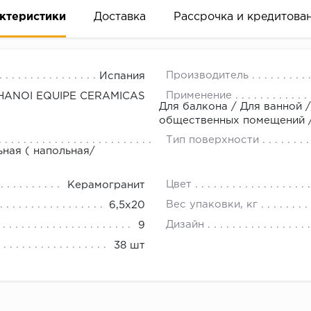
ктеристики
Доставка
Рассрочка и кредитова
Производитель
Испания
Применение
HANOI EQUIPE CERAMICAS
Для балкона / Для ванной /
общественных помещений / 
Тип поверхности
вание деньгами
ьная ( напольная/
Цвет
Керамогранит
ам за 2 минуты прямо в форме заявки на той же страни
Вес упаковки, кг
6,5x20
ине, на встрече с представителем или по СМС
Дизайн
9
38 шт
рок предоставления рассрочки от 3 до 10 месяцев