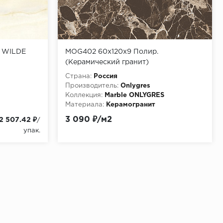
A WILDE
MOG402 60x120x9 Полир.
(Керамический гранит)
Страна:
Россия
Производитель:
Onlygres
Коллекция:
Marble ONLYGRES
Материала:
Керамогранит
Особенности:
3 090 ₽/м2
2 507.42 ₽
/
http://pixmosaic.ruКерамогранит
упак.