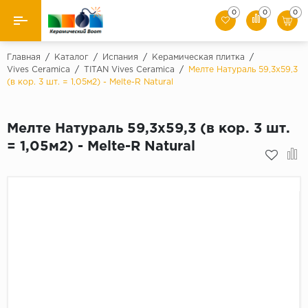
0
0
0
Назад
Главная
/
Каталог
/
Испания
/
Керамическая плитка
/
Vives Ceramica
/
TITAN Vives Ceramica
/
Мелте Натураль 59,3х59,3
(в кор. 3 шт. = 1,05м2) - Melte-R Natural
Производители
Керамическая плитка
Мелте Натураль 59,3х59,3 (в кор. 3 шт.
= 1,05м2) - Melte-R Natural
Керамогранит
Мозаики
Искусственный камень
Клинкер