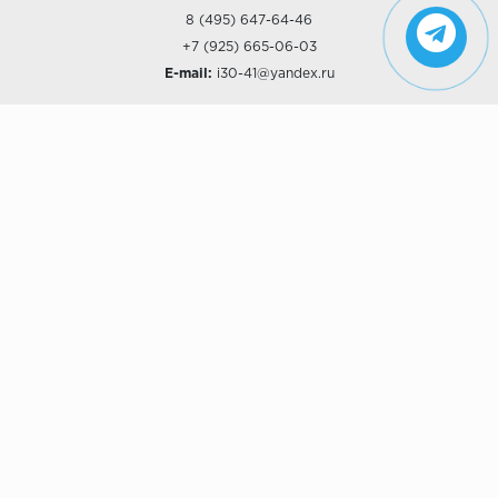
8 (495) 647-64-46
+7 (925) 665-06-03
E-mail:
i30-41@yandex.ru
О КОМПАНИИ
Наши дизайны
Хиты продаж
Магазины
О компании
Рассрочки и Кредитование
Политика конфиденциальности
ПОКУПАТЕЛЯМ
Доставка
Самовывоз
Возврат