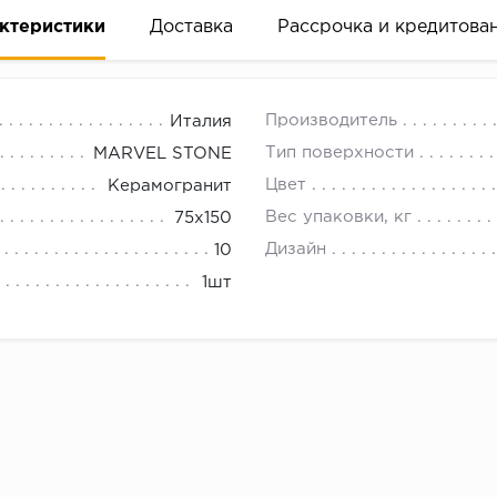
ктеристики
Доставка
Рассрочка и кредитова
Производитель
Италия
Тип поверхности
MARVEL STONE
Цвет
Керамогранит
Вес упаковки, кг
75x150
вание деньгами
Дизайн
10
1шт
ам за 2 минуты прямо в форме заявки на той же страни
ине, на встрече с представителем или по СМС
рок предоставления рассрочки от 3 до 10 месяцев