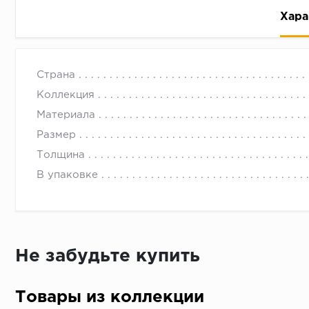
Хара
Страна
Коллекция
Материала
Размер
Рассрочка беспроцентная: вы не платите за пользо
Толщина
Высокая вероятность одобрения: до 95%
В упаковке
Быстрое рассмотрение: решение от банка придет в
Подписание договора доступным способом: в магаз
Одобрение за 1-2 минуты
Срок предоставления кредита от 3 до 36 месяцев С
Не забудьте купить
Достаточно только паспорта
Товары из коллекции