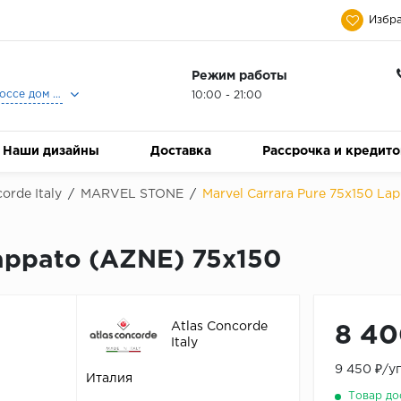
Избра
Режим работы
Москва, Ленинградское шоссе дом 25, Торговый Центр Family Room, 2-ой этаж, Магазин Керамический Бум.
10:00 - 21:00
Наши дизайны
Доставка
Рассрочка и кредит
orde Italy
/
MARVEL STONE
/
Marvel Carrara Pure 75x150 La
Lappato (AZNE) 75x150
Atlas Concorde
8 40
Italy
9 450 ₽/у
Италия
Товар до