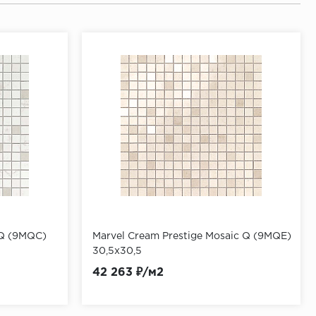
 Q (9MQC)
Marvel Cream Prestige Mosaic Q (9MQE)
30,5x30,5
42 263 ₽/м2