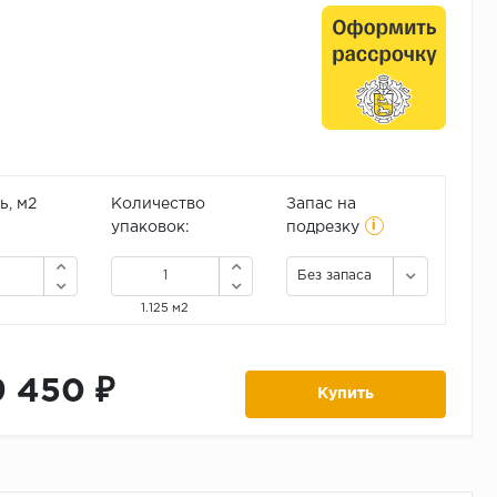
, м2
Количество
Запас на
i
упаковок:
подрезку
Без запаса
1.125 м2
9 450 ₽
Купить