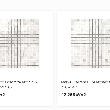
nco Dolomite Mosaic Q
Marvel Carrara Pure Mosaic
5x30,5
30,5x30,5
/м2
42 263 ₽/м2