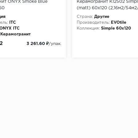
нит ONYX Smoke Blue
Керамогранит K12502 Simple
60
(matt) 60х120 (2,16м2/54м2
дия
Страна:
Другие
ель:
ITC
Производитель:
EVOtile
ONYX ITC
Коллекция:
Simple 60х120
Керамогранит
2
3 261.60 ₽
/упак.