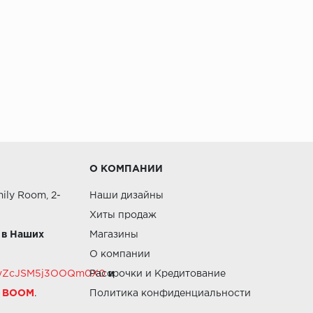
О КОМПАНИИ
ily Room, 2-
Наши дизайны
Хиты продаж
 в Наших
Магазины
О компании
RZvZcJSM5j3OOQm0X0
Рассрочки и Кредитование
и
й BOOM
.
Политика конфиденциальности