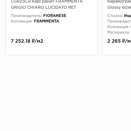
CG603LR КерГранит FRAMMENTA
Керамогра
GRIGIO CHIARO LUCIDATO RET
Glossy 60x
60,4x60,4 см
Производитель:
FIORANESE
Страна:
Ин
Коллекция:
FRAMMENTA
Производит
Коллекция:
Материала:
7 252.18 ₽/м2
2 265 ₽/м