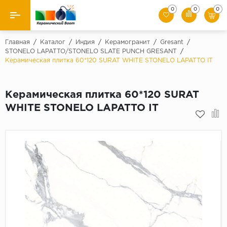
0
0
0
Назад
Главная
/
Каталог
/
Индия
/
Керамогранит
/
Gresant
/
STONELO LAPATTO/STONELO SLATE PUNCH GRESANT
/
Керамическая плитка 60*120 SURAT WHITE STONELO LAPATTO IT
Производители
Керамическая плитка
Керамическая плитка 60*120 SURAT
WHITE STONELO LAPATTO IT
Керамогранит
Мозаики
Искусственный камень
Клинкер