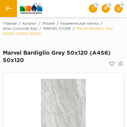
0
0
0
Назад
Главная
/
Каталог
/
Италия
/
Керамическая плитка
/
Atlas Concorde Italy
/
MARVEL STONE
/
Marvel Bardiglio Grey
50x120 (A4S6) 50x120
Производители
Керамическая плитка
Marvel Bardiglio Grey 50x120 (A4S6)
50x120
Керамогранит
Мозаики
Искусственный камень
Клинкер