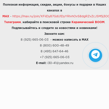
Полезная информация, скидки, акции, бонусы и подарки в Наших
каналах в
MAX
-
https://max.ru/join/XFiiDy87GdU1DyYRlvhOvS8dgRZvZcJSM5j
Телеграмм
,
набирайте в поисковой строке
Керамический BOOM
.
Подписывайтесь и следите за новостями и новинками!
Звоните нам:
8 (925) 665-06-03
-
можно написать в MAX
8 (800) 600-48-49
8 (495) 647-64-46
+7 (925) 665-06-03
E-mail:
i30-41@yandex.ru
О КОМПАНИИ
Наши дизайны
Хиты продаж
Магазины
О компании
Рассрочки и Кредитование