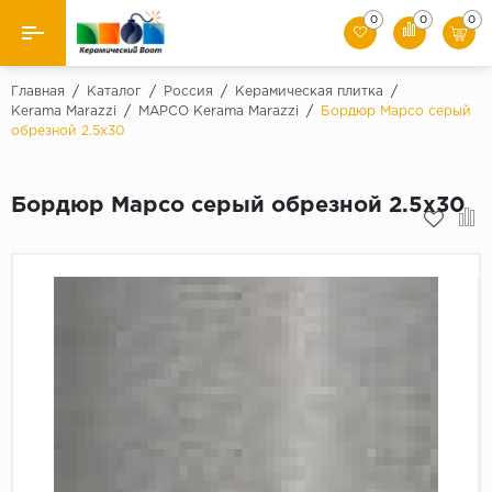
0
0
0
Назад
Главная
/
Каталог
/
Россия
/
Керамическая плитка
/
Kerama Marazzi
/
МАРСО Kerama Marazzi
/
Бордюр Марсо серый
обрезной 2.5х30
Производители
Керамическая плитка
Бордюр Марсо серый обрезной 2.5х30
Керамогранит
Мозаики
Искусственный камень
Клинкер