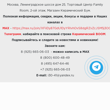
Москва, Ленинградское шоссе дом 25, Торговый Центр Family
Room, 2-ой этаж, Магазин Керамический Бум.
Полезная информация, скидки, акции, бонусы и подарки в Наших
каналах в
MAX
-
https://max.ru/join/XFiiDy87GdU1DyYRlvhOvS8dgRZvZcJSM5j
Телеграмм
,
набирайте в поисковой строке
Керамический BOOM
.
Подписывайтесь и следите за новостями и новинками!
Звоните нам:
8 (925) 665-06-03
-
можно написать в MAX
8 (800) 600-48-49
8 (495) 647-64-46
+7 (925) 665-06-03
E-mail:
i30-41@yandex.ru
О КОМПАНИИ
Наши дизайны
Хиты продаж
Магазины