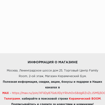
ИНФОРМАЦИЯ О МАГАЗИНЕ
Москва, Ленинградское шоссе дом 25, Торговый Центр Family
Room, 2-ой этаж, Магазин Керамический Бум.
Полезная информация, скидки, акции, бонусы и подарки в Наших
каналах в
MAX
-
https://max.ru/join/XFiiDy87GdU1DyYRlvhOvS8dgRZvZcJSM5j
Телеграмм
,
набирайте в поисковой строке
Керамический BOOM
.
Подписывайтесь и следите за новостями и новинками!