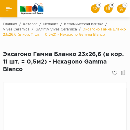
0
0
0
Назад
Главная
/
Каталог
/
Испания
/
Керамическая плитка
/
Vives Ceramica
/
GAMMA Vives Ceramica
/
Эксагоно Гамма Бланко
23x26,6 (в кор. 11 шт. = 0,5м2) - Hexagono Gamma Blanco
Производители
Керамическая плитка
Эксагоно Гамма Бланко 23x26,6 (в кор.
11 шт. = 0,5м2) - Hexagono Gamma
Керамогранит
Blanco
Мозаики
Искусственный камень
Клинкер