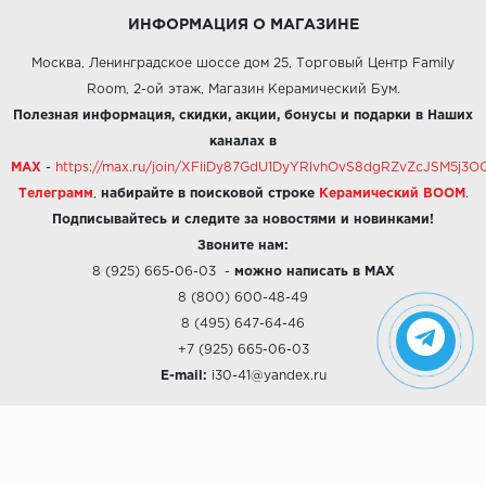
ИНФОРМАЦИЯ О МАГАЗИНЕ
Москва, Ленинградское шоссе дом 25, Торговый Центр Family
Room, 2-ой этаж, Магазин Керамический Бум.
Полезная информация, скидки, акции, бонусы и подарки в Наших
каналах в
MAX
-
https://max.ru/join/XFiiDy87GdU1DyYRlvhOvS8dgRZvZcJSM5j
Телеграмм
,
набирайте в поисковой строке
Керамический BOOM
.
Подписывайтесь и следите за новостями и новинками!
Звоните нам:
8 (925) 665-06-03
-
можно написать в MAX
8 (800) 600-48-49
8 (495) 647-64-46
+7 (925) 665-06-03
E-mail:
i30-41@yandex.ru
О КОМПАНИИ
Наши дизайны
Хиты продаж