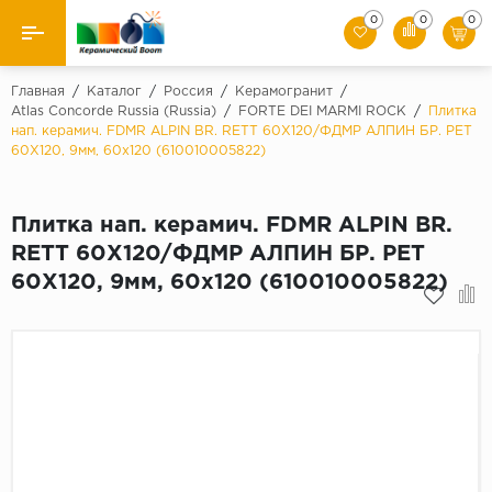
0
0
0
Назад
Главная
/
Каталог
/
Россия
/
Керамогранит
/
Atlas Concorde Russia (Russia)
/
FORTE DEI MARMI ROCK
/
Плитка
нап. керамич. FDMR ALPIN BR. RETT 60X120/ФДМP АЛПИН БР. РЕТ
Производители
60X120, 9мм, 60x120 (610010005822)
Керамическая плитка
Плитка нап. керамич. FDMR ALPIN BR.
Керамогранит
RETT 60X120/ФДМP АЛПИН БР. РЕТ
60X120, 9мм, 60x120 (610010005822)
Мозаики
Искусственный камень
Клинкер