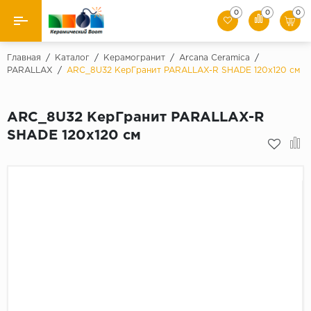
0
0
0
Назад
Главная
/
Каталог
/
Керамогранит
/
Arcana Ceramica
/
PARALLAX
/
ARC_8U32 КерГранит PARALLAX-R SHADE 120x120 см
Производители
ARC_8U32 КерГранит PARALLAX-R
Керамическая плитка
SHADE 120x120 см
Керамогранит
Мозаики
Искусственный камень
Клинкер