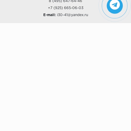
8 (495) 647-64-46
+7 (925) 665-06-03
E-mail:
i30-41@yandex.ru
О КОМПАНИИ
Наши дизайны
Хиты продаж
Магазины
О компании
Рассрочки и Кредитование
Политика конфиденциальности
ПОКУПАТЕЛЯМ
Доставка
Самовывоз
Возврат