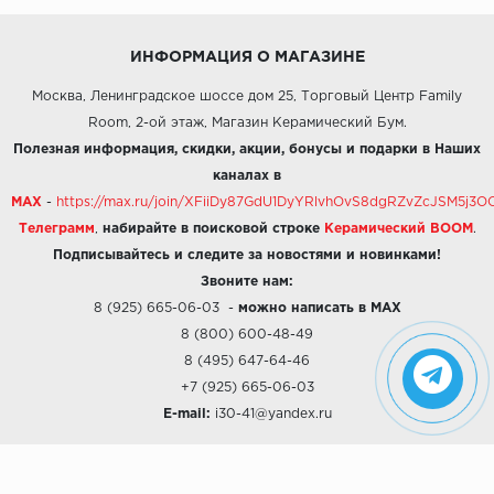
ИНФОРМАЦИЯ О МАГАЗИНЕ
Москва, Ленинградское шоссе дом 25, Торговый Центр Family
Room, 2-ой этаж, Магазин Керамический Бум.
Полезная информация, скидки, акции, бонусы и подарки в Наших
каналах в
MAX
-
https://max.ru/join/XFiiDy87GdU1DyYRlvhOvS8dgRZvZcJSM5j
Телеграмм
,
набирайте в поисковой строке
Керамический BOOM
.
Подписывайтесь и следите за новостями и новинками!
Звоните нам:
8 (925) 665-06-03
-
можно написать в MAX
8 (800) 600-48-49
8 (495) 647-64-46
+7 (925) 665-06-03
E-mail:
i30-41@yandex.ru
О КОМПАНИИ