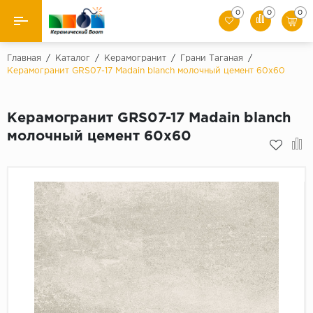
0
0
0
Назад
Главная
/
Каталог
/
Керамогранит
/
Грани Таганая
/
Керамогранит GRS07-17 Madain blanch молочный цемент 60x60
Производители
Керамогранит GRS07-17 Madain blanch
Керамическая плитка
молочный цемент 60x60
Керамогранит
Мозаики
Искусственный камень
Клинкер