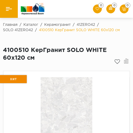
0
0
0
Назад
Главная
/
Каталог
/
Керамогранит
/
41ZERO42
/
SOLO 41ZERO42
/
4100510 КерГранит SOLO WHITE 60x120 см
Производители
4100510 КерГранит SOLO WHITE
Керамическая плитка
60x120 см
Керамогранит
Мозаики
ХИТ
Искусственный камень
Клинкер