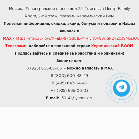
Москва, Ленинградское шоссе дом 25, Торговый Центр Family
Room, 2-ой этаж, Магазин Керамический Бум.
Полезная информация, скидки, акции, бонусы и подарки в Наших
каналах в
MAX
-
https://max.ru/join/XFiiDy87GdU1DyYRlvhOvS8dgRZvZcJSM5j
Телеграмм
,
набирайте в поисковой строке
Керамический BOOM
.
Подписывайтесь и следите за новостями и новинками!
Звоните нам:
8 (925) 665-06-03
-
можно написать в MAX
8 (800) 600-48-49
8 (495) 647-64-46
+7 (925) 665-06-03
E-mail:
i30-41@yandex.ru
О КОМПАНИИ
Наши дизайны
Хиты продаж
Магазины