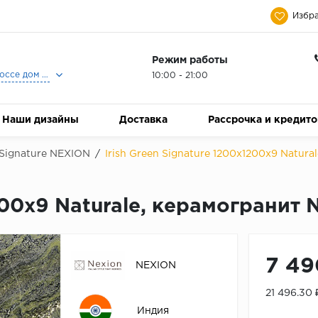
Избра
Режим работы
Москва, Ленинградское шоссе дом 25, Торговый Центр Family Room, 2-ой этаж, Магазин Керамический Бум.
10:00 - 21:00
Наши дизайны
Доставка
Рассрочка и кредит
Signature NEXION
/
Irish Green Signature 1200х1200х9 Natur
1200х9 Naturale, керамогранит
7 49
NEXION
21 496.30
Индия