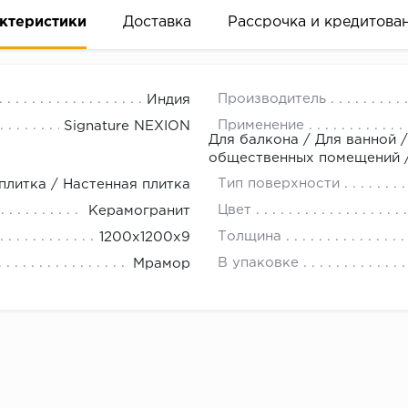
ктеристики
Доставка
Рассрочка и кредитова
Производитель
Индия
Применение
Signature NEXION
Для балкона / Для ванной /
общественных помещений / 
Тип поверхности
плитка / Настенная плитка
вание деньгами
Цвет
Керамогранит
Толщина
1200x1200x9
ам за 2 минуты прямо в форме заявки на той же страни
В упаковке
Мрамор
ине, на встрече с представителем или по СМС
рок предоставления рассрочки от 3 до 10 месяцев