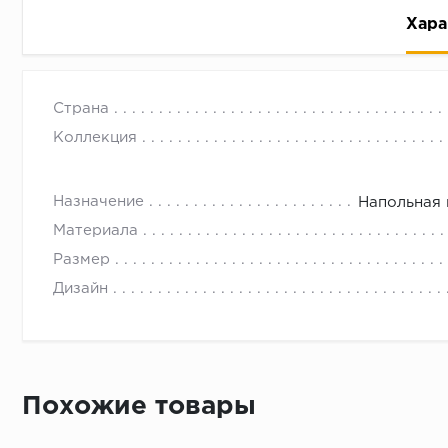
Хара
Страна
Коллекция
Назначение
Напольная 
Рассрочка беспроцентная: вы не платите за пользо
Материала
Высокая вероятность одобрения: до 95%
Размер
Быстрое рассмотрение: решение от банка придет в
Дизайн
Подписание договора доступным способом: в магаз
Одобрение за 1-2 минуты
Срок предоставления кредита от 3 до 36 месяцев С
Достаточно только паспорта
Похожие товары