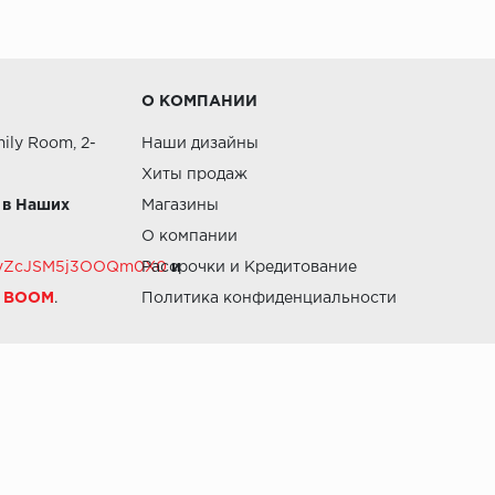
О КОМПАНИИ
ily Room, 2-
Наши дизайны
Хиты продаж
 в Наших
Магазины
О компании
RZvZcJSM5j3OOQm0X0
Рассрочки и Кредитование
и
й BOOM
.
Политика конфиденциальности