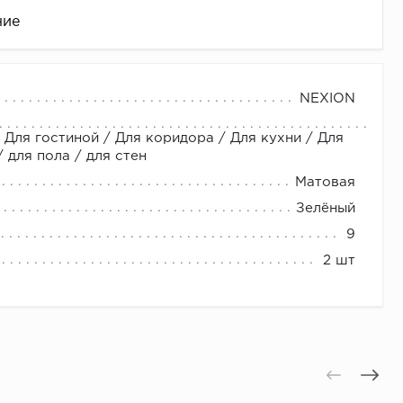
ние
NEXION
 Для гостиной / Для коридора / Для кухни / Для
для пола / для стен
Матовая
Зелёный
9
це
2 шт