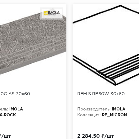
60G AS 30x60
REM S RB60W 30x60
ель:
IMOLA
Производитель:
IMOLA
X-ROCK
Коллекция:
RE_MICRON
₽/шт
2 284.50 ₽/шт