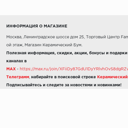
ИНФОРМАЦИЯ О МАГАЗИНЕ
Москва, Ленинградское шоссе дом 25, Торговый Центр Fam
ой этаж, Магазин Керамический Бум.
Полезная информация, скидки, акции, бонусы и подарки
каналах в
MAX
-
https://max.ru/join/XFiiDy87GdU1DyYRlvhOvS8dg
Телеграмм
,
набирайте в поисковой строке
Керамически
Подписывайтесь и следите за новостями и новинками!
Звоните нам:
8 (925) 665-06-03
-
можно написать в MAX
8 (800) 600-48-49
8 (495) 647-64-46
+7 (925) 665-06-03