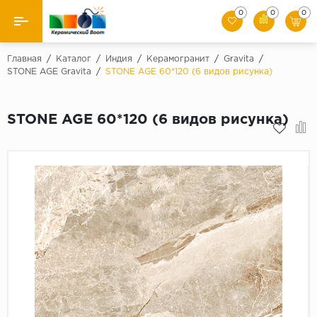
0
0
0
Назад
Главная
/
Каталог
/
Индия
/
Керамогранит
/
Gravita
/
STONE AGE Gravita
/
STONE AGE 60*120 (6 видов рисунка)
Производители
STONE AGE 60*120 (6 видов рисунка)
Керамическая плитка
Керамогранит
Мозаики
Искусственный камень
Клинкер