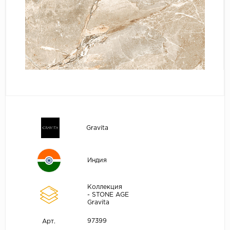
Gravita
Индия
Коллекция
- STONE AGE
Gravita
97399
Арт.