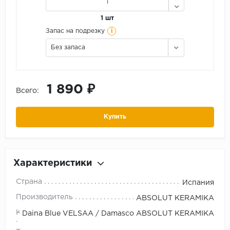
1 шт
i
Запас на подрезку
Без запаса
1 890 ₽
Всего:
Купить
Характеристики
Страна
Испания
Производитель
ABSOLUT KERAMIKA
Коллекция
Daina Blue VELSAA / Damasco ABSOLUT KERAMIKA