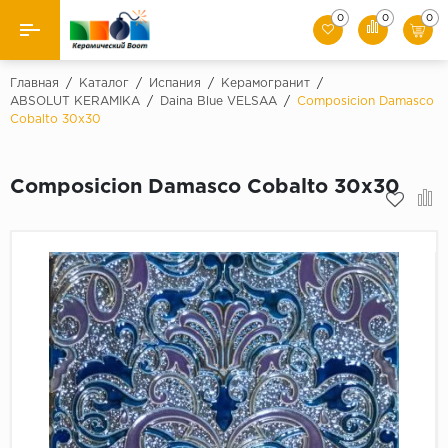
0
0
0
Назад
Главная
/
Каталог
/
Испания
/
Керамогранит
/
ABSOLUT KERAMIKA
/
Daina Blue VELSAA
/
Composicion Damasco
Cobalto 30x30
Производители
Керамическая плитка
Composicion Damasco Cobalto 30x30
Керамогранит
Мозаики
Искусственный камень
Клинкер