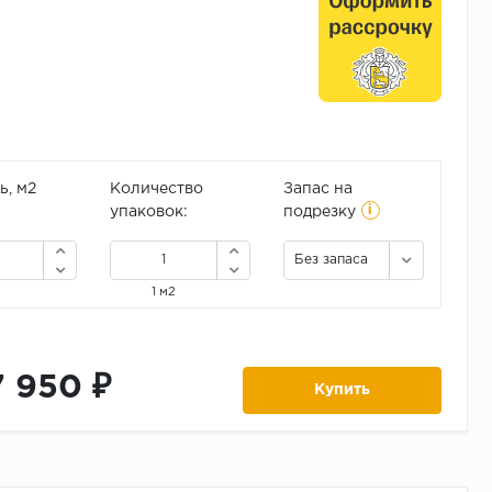
, м2
Количество
Запас на
i
упаковок:
подрезку
Без запаса
1 м2
7 950 ₽
Купить