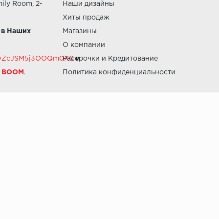
ily Room, 2-
Наши дизайны
Хиты продаж
 в Наших
Магазины
О компании
RZvZcJSM5j3OOQm0X0
Рассрочки и Кредитование
и
й BOOM
.
Политика конфиденциальности