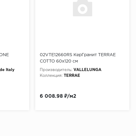
TONE
02VTE12660RS КерГранит TERRAE
COTTO 60x120 см
de Italy
Производитель:
VALLELUNGA
Коллекция:
TERRAE
6 008.98 ₽/м2