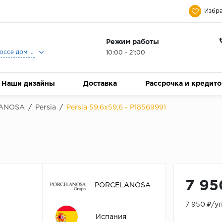
Избра
Режим работы
Москва, Ленинградское шоссе дом 25, Торговый Центр Family Room, 2-ой этаж, Магазин Керамический Бум.
10:00 - 21:00
Наши дизайны
Доставка
Рассрочка и кредит
ANOSA
/
Persia
/
Persia 59,6x59,6 - P18569991
7 95
PORCELANOSA
7 950 ₽/у
Испания