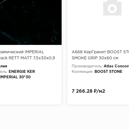
рамический IMPERIAL
A668 КерГранит BOOST S
lack RETT MATT 7,5х30х0,9
SMOKE GRIP 30x60 см
алия
Производитель:
Atlas Concor
ель:
ENERGIE KER
Коллекция:
BOOST STONE
IMPERIAL 30*30
7 266.28 ₽/м2