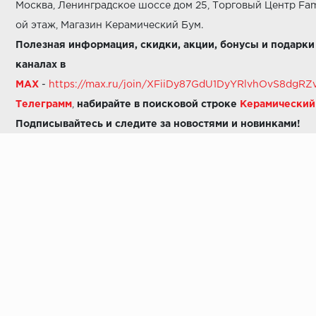
Москва, Ленинградское шоссе дом 25, Торговый Центр Fam
ой этаж, Магазин Керамический Бум.
Полезная информация, скидки, акции, бонусы и подарки
каналах в
MAX
-
https://max.ru/join/XFiiDy87GdU1DyYRlvhOvS8dg
Телеграмм
,
набирайте в поисковой строке
Керамически
Подписывайтесь и следите за новостями и новинками!
Звоните нам:
8 (925) 665-06-03
-
можно написать в MAX
8 (800) 600-48-49
8 (495) 647-64-46
+7 (925) 665-06-03
E-mail:
i30-41@yandex.ru