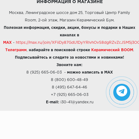
ИНФОРМАЦИЯ О МАГАЗИНЕ
Москва, Ленинградское шоссе дом 25, Торговый Центр Family
Room, 2-ой этаж, Магазин Керамический Бум.
Полезная информация, скидки, акции, бонусы и подарки в Наших
каналах в
MAX
-
https://max.ru/join/XFiiDy87GdU1DyYRlvhOvS8dgRZvZcJSM5j
Телеграмм
,
набирайте в поисковой строке
Керамический BOOM
.
Подписывайтесь и следите за новостями и новинками!
Звоните нам:
8 (925) 665-06-03
-
можно написать в MAX
8 (800) 600-48-49
8 (495) 647-64-46
+7 (925) 665-06-03
E-mail:
i30-41@yandex.ru
О КОМПАНИИ
Наши дизайны
Хиты продаж