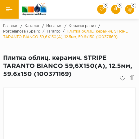
0
0
0
Назад
Главная
/
Каталог
/
Испания
/
Керамогранит
/
Porcelanosa (Spain)
/
Taranto
/
Плитка облиц. керамич. STRIPE
TARANTO BIANCO 59,6X150(A), 12.5мм, 59.6x150 (100371169)
Производители
Керамическая плитка
Плитка облиц. керамич. STRIPE
TARANTO BIANCO 59,6X150(A), 12.5мм,
Керамогранит
59.6x150 (100371169)
Мозаики
Искусственный камень
Клинкер