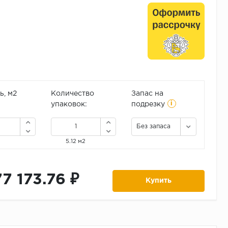
, м2
Количество
Запас на
i
упаковок:
подрезку
Без запаса
5.12 м2
77 173.76 ₽
Купить