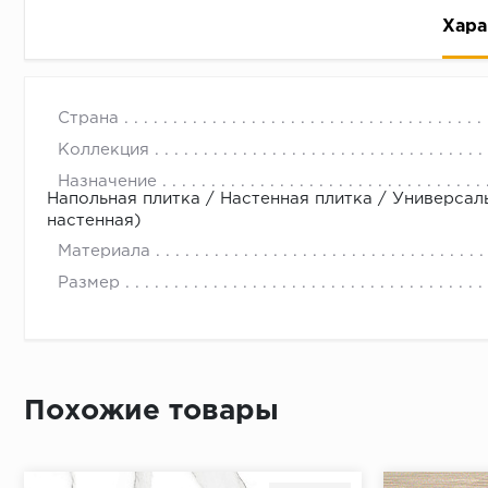
Хара
Страна
Коллекция
Назначение
Напольная плитка / Настенная плитка / Универсал
настенная)
Рассрочка беспроцентная: вы не платите за пользо
Материала
Высокая вероятность одобрения: до 95%
Размер
Быстрое рассмотрение: решение от банка придет в
Подписание договора доступным способом: в магаз
Одобрение за 1-2 минуты
Срок предоставления кредита от 3 до 36 месяцев С
Похожие товары
Достаточно только паспорта