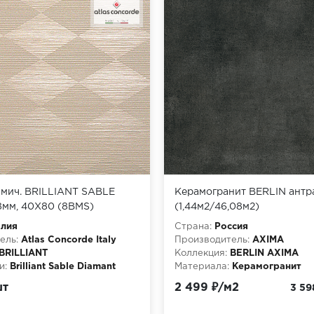
амич. BRILLIANT SABLE
Керамогранит BERLIN антр
8мм, 40X80 (8BMS)
(1,44м2/46,08м2)
алия
Страна:
Россия
ель:
Atlas Concorde Italy
Производитель:
AXIMA
BRILLIANT
Коллекция:
BERLIN AXIMA
и:
Brilliant Sable Diamant
Материала:
Керамогранит
шт
2 499 ₽/м2
3 59