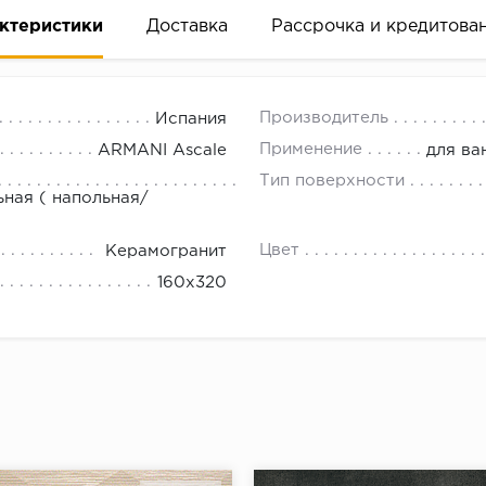
ктеристики
Доставка
Рассрочка и кредитова
Производитель
Испания
Применение
ARMANI Ascale
для ва
Тип поверхности
ьная ( напольная/
вание деньгами
Цвет
Керамогранит
160x320
ам за 2 минуты прямо в форме заявки на той же страни
ине, на встрече с представителем или по СМС
рок предоставления рассрочки от 3 до 10 месяцев