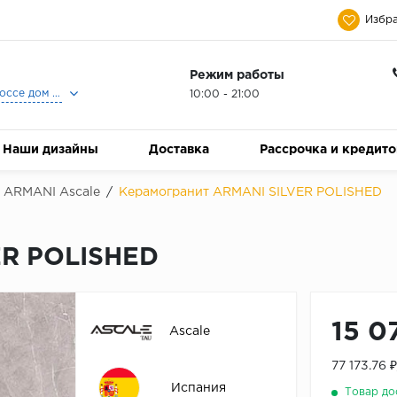
Избра
Режим работы
Москва, Ленинградское шоссе дом 25, Торговый Центр Family Room, 2-ой этаж, Магазин Керамический Бум.
10:00 - 21:00
Наши дизайны
Доставка
Рассрочка и кредит
ARMANI Ascale
/
Керамогранит ARMANI SILVER POLISHED
ER POLISHED
15 0
Ascale
77 173.76 
Испания
Товар до