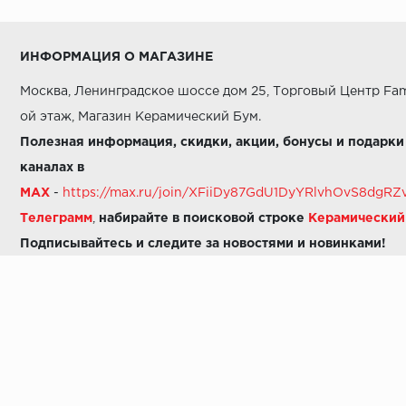
ИНФОРМАЦИЯ О МАГАЗИНЕ
Москва, Ленинградское шоссе дом 25, Торговый Центр Fam
ой этаж, Магазин Керамический Бум.
Полезная информация, скидки, акции, бонусы и подарки
каналах в
MAX
-
https://max.ru/join/XFiiDy87GdU1DyYRlvhOvS8dg
Телеграмм
,
набирайте в поисковой строке
Керамически
Подписывайтесь и следите за новостями и новинками!
Звоните нам:
8 (925) 665-06-03
-
можно написать в MAX
8 (800) 600-48-49
8 (495) 647-64-46
+7 (925) 665-06-03
E-mail:
i30-41@yandex.ru