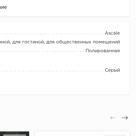
ние
Ascale
нной, для гостиной, для общественных помещений
Полированная
Серый
це