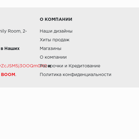
О КОМПАНИИ
ily Room, 2-
Наши дизайны
Хиты продаж
 в Наших
Магазины
О компании
RZvZcJSM5j3OOQm0X0
Рассрочки и Кредитование
и
й BOOM
.
Политика конфиденциальности