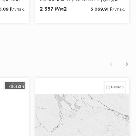
24уп)
60x119,5 (2,151м2/51,624м2/24уп)
2 357 ₽/м2
0.09 ₽
5 069.91 ₽
/упак.
/упак.