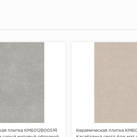
кая плитка KM6012B0051R
Керамическая плитка KM6
а серый матовый обрезной
Касабланка светл беж мат