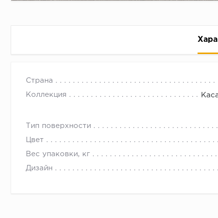
Хара
Страна
Коллекция
Кас
Тип поверхности
Рассрочка беспроцентная: вы не платите за пользо
Цвет
Высокая вероятность одобрения: до 95%
Вес упаковки, кг
Быстрое рассмотрение: решение от банка придет в
Дизайн
Подписание договора доступным способом: в магаз
Одобрение за 1-2 минуты
Срок предоставления кредита от 3 до 36 месяцев С