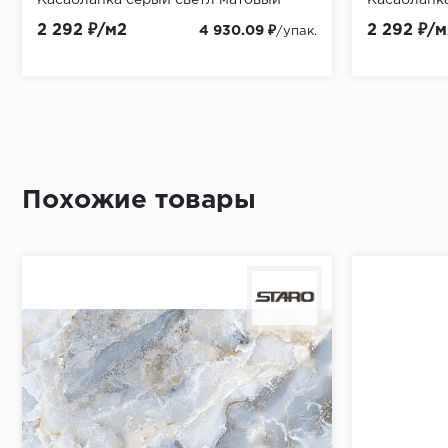
обрезной 60x119,5 (2,151м2/51,624м2)
60x119,5 (2
2 292 ₽/м2
2 292 ₽/м
4 930.09 ₽
/упак.
Похожие товары