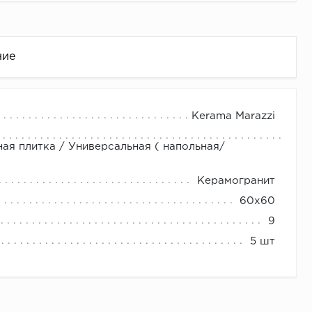
ние
Kerama Marazzi
ная плитка / Универсальная ( напольная/
Керамогранит
60x60
9
це
5 шт