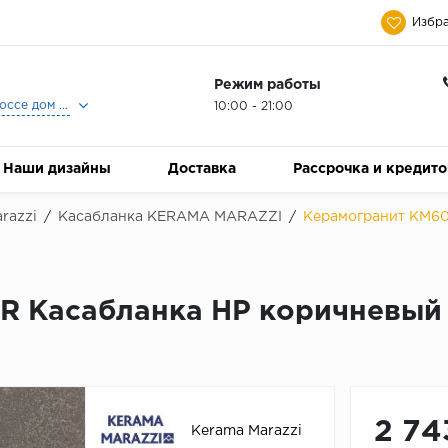
Избра
Режим работы
Москва, Ленинградское шоссе дом 25, Торговый Центр Family Room, 2-ой этаж, Магазин Керамический Бум.
10:00 - 21:00
Наши дизайны
Доставка
Рассрочка и кредит
razzi
/
Касабланка KЕRАМА МАRАZZI
/
Керамогранит KM60
R Касабланка HP коричневый
2 74
Kerama Marazzi