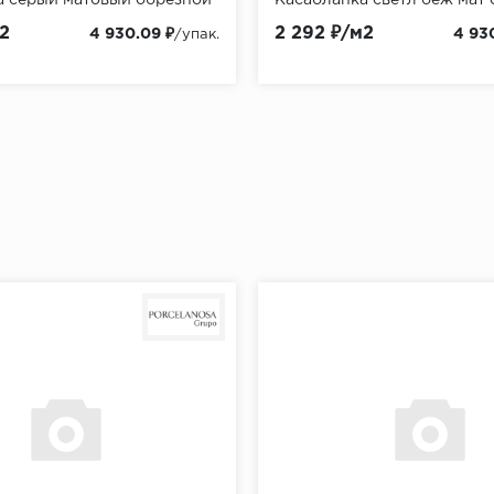
,151м2/51,624м2/24уп)
60x119,5 (2,151м2/51,624м2/
2
2 292 ₽/м2
4 930.09 ₽
4 93
/упак.