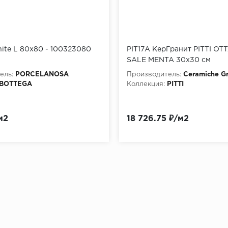
ite L 80x80 - 100323080
PIT17A КерГранит PITTI O
SALE MENTA 30x30 см
ель:
PORCELANOSA
Производитель:
Ceramiche Gr
BOTTEGA
Коллекция:
PITTI
м2
18 726.75 ₽/м2