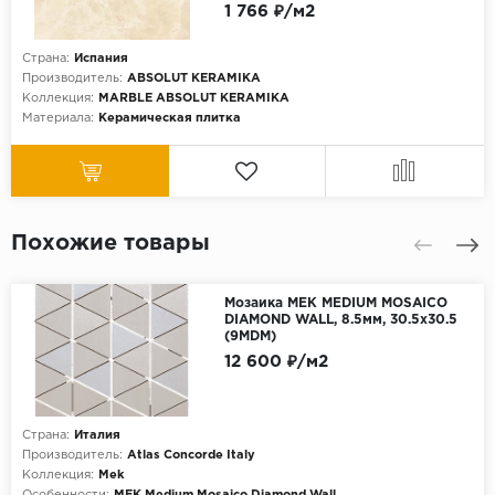
1 766 ₽/м2
Страна:
Испания
Производитель:
ABSOLUT KERAMIKA
Коллекция:
MARBLE ABSOLUT KERAMIKA
Материала:
Керамическая плитка
Похожие товары
Мозаика MEK MEDIUM MOSAICO
DIAMOND WALL, 8.5мм, 30.5x30.5
(9MDM)
12 600 ₽/м2
Страна:
Италия
Производитель:
Atlas Concorde Italy
Коллекция:
Mek
Особенности:
MEK Medium Mosaico Diamond Wall