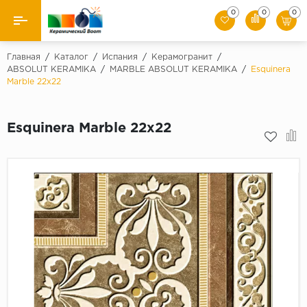
0
0
0
Назад
Главная
/
Каталог
/
Испания
/
Керамогранит
/
ABSOLUT KERAMIKA
/
MARBLE ABSOLUT KERAMIKA
/
Esquinera
Marble 22x22
Производители
Керамическая плитка
Esquinera Marble 22x22
Керамогранит
Мозаики
Искусственный камень
Клинкер