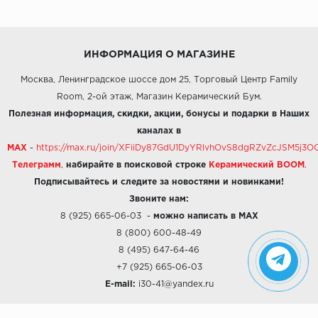
ИНФОРМАЦИЯ О МАГАЗИНЕ
Москва, Ленинградское шоссе дом 25, Торговый Центр Family
Room, 2-ой этаж, Магазин Керамический Бум.
Полезная информация, скидки, акции, бонусы и подарки в Наших
каналах в
MAX
-
https://max.ru/join/XFiiDy87GdU1DyYRlvhOvS8dgRZvZcJSM5j
Телеграмм
,
набирайте в поисковой строке
Керамический BOOM
.
Подписывайтесь и следите за новостями и новинками!
Звоните нам:
8 (925) 665-06-03
-
можно написать в MAX
8 (800) 600-48-49
8 (495) 647-64-46
+7 (925) 665-06-03
E-mail:
i30-41@yandex.ru
О КОМПАНИИ