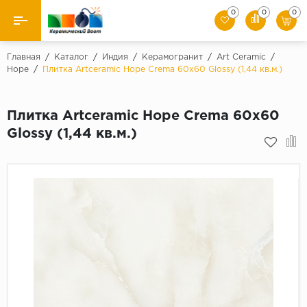
0
0
0
Назад
Главная
/
Каталог
/
Индия
/
Керамогранит
/
Art Ceramic
/
Hope
/
Плитка Artceramic Hope Crema 60x60 Glossy (1,44 кв.м.)
Производители
Плитка Artceramic Hope Crema 60x60
Керамическая плитка
Glossy (1,44 кв.м.)
Керамогранит
Мозаики
Искусственный камень
Клинкер