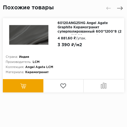
Похожие товары
60120ANG25HG Angel Agate
Graphite Керамогранит
суперполированный 600*1200*8 (2
шт в уп/46,08 м в пал)
4 881.60 ₽
/упак.
3 390 ₽/м2
Страна:
Индия
Производитель:
LCM
Коллекция:
Angel Agate LCM
Материала:
Керамогранит