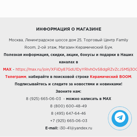
ИНФОРМАЦИЯ О МАГАЗИНЕ
Москва, Ленинградское шоссе дом 25, Торговый Центр Family
Room, 2-ой этаж, Магазин Керамический Бум.
Полезная информация, скидки, акции, бонусы и подарки в Наших
каналах в
MAX
-
https://max.ru/join/XFiiDy87GdU1DyYRlvhOvS8dgRZvZcJSM5j
Телеграмм
,
набирайте в поисковой строке
Керамический BOOM
.
Подписывайтесь и следите за новостями и новинками!
Звоните нам:
8 (925) 665-06-03
-
можно написать в MAX
8 (800) 600-48-49
8 (495) 647-64-46
+7 (925) 665-06-03
E-mail:
i30-41@yandex.ru