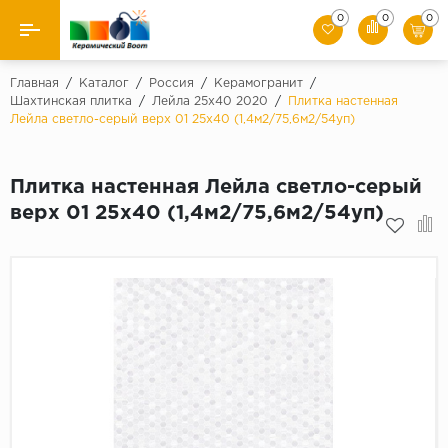
0
0
0
Назад
Главная
/
Каталог
/
Россия
/
Керамогранит
/
Шахтинская плитка
/
Лейла 25х40 2020
/
Плитка настенная
Лейла светло-серый верх 01 25х40 (1,4м2/75,6м2/54уп)
Производители
Керамическая плитка
Плитка настенная Лейла светло-серый
верх 01 25х40 (1,4м2/75,6м2/54уп)
Керамогранит
Мозаики
Искусственный камень
Клинкер