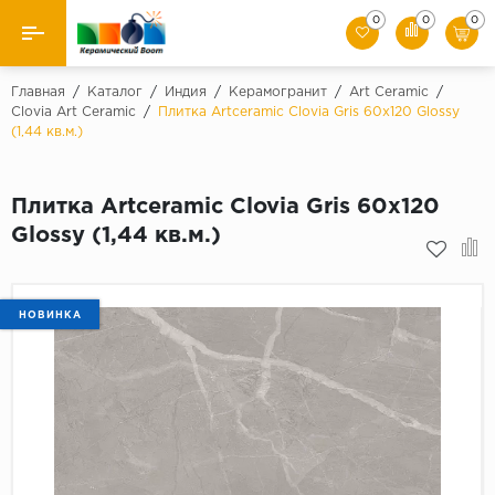
0
0
0
Назад
Главная
/
Каталог
/
Индия
/
Керамогранит
/
Art Ceramic
/
Clovia Art Ceramic
/
Плитка Artceramic Clovia Gris 60x120 Glossy
(1,44 кв.м.)
Производители
Керамическая плитка
Плитка Artceramic Clovia Gris 60x120
Glossy (1,44 кв.м.)
Керамогранит
Мозаики
НОВИНКА
Искусственный камень
Клинкер