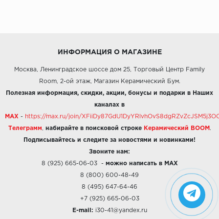
ИНФОРМАЦИЯ О МАГАЗИНЕ
Москва, Ленинградское шоссе дом 25, Торговый Центр Family
Room, 2-ой этаж, Магазин Керамический Бум.
Полезная информация, скидки, акции, бонусы и подарки в Наших
каналах в
MAX
-
https://max.ru/join/XFiiDy87GdU1DyYRlvhOvS8dgRZvZcJSM5j
Телеграмм
,
набирайте в поисковой строке
Керамический BOOM
.
Подписывайтесь и следите за новостями и новинками!
Звоните нам:
8 (925) 665-06-03
-
можно написать в MAX
8 (800) 600-48-49
8 (495) 647-64-46
+7 (925) 665-06-03
E-mail:
i30-41@yandex.ru