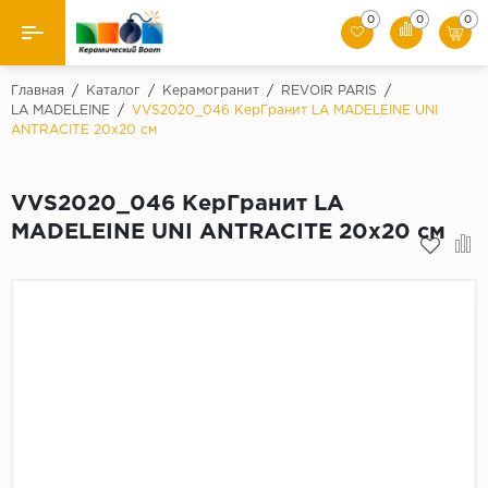
0
0
0
Назад
Главная
/
Каталог
/
Керамогранит
/
REVOIR PARIS
/
LA MADELEINE
/
VVS2020_046 КерГранит LA MADELEINE UNI
ANTRACITE 20x20 см
Производители
Керамическая плитка
VVS2020_046 КерГранит LA
MADELEINE UNI ANTRACITE 20x20 см
Керамогранит
Мозаики
Искусственный камень
Клинкер