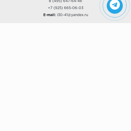
8 (495) 647-64-46
+7 (925) 665-06-03
E-mail:
i30-41@yandex.ru
О КОМПАНИИ
Наши дизайны
Хиты продаж
Магазины
О компании
Рассрочки и Кредитование
Политика конфиденциальности
ПОКУПАТЕЛЯМ
Доставка
Самовывоз
Возврат