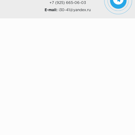
+7 (925) 665-06-03
E-mail:
i30-41@yandex.ru
О КОМПАНИИ
Наши дизайны
Хиты продаж
Магазины
О компании
Рассрочки и Кредитование
Политика конфиденциальности
ПОКУПАТЕЛЯМ
Доставка
Самовывоз
Возврат