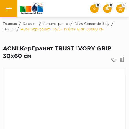
0
0
0
Назад
Главная
/
Каталог
/
Керамогранит
/
Atlas Concorde Italy
/
TRUST
/
ACNI КерГранит TRUST IVORY GRIP 30x60 см
Производители
ACNI КерГранит TRUST IVORY GRIP
Керамическая плитка
30x60 см
Керамогранит
Мозаики
Искусственный камень
Клинкер