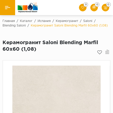
0
0
0
Назад
Главная
/
Каталог
/
Испания
/
Керамогранит
/
Saloni
/
Blending Saloni
/
Керамогранит Saloni Blending Marfil 60x60 (1,08)
Производители
Керамогранит Saloni Blending Marfil
Керамическая плитка
60x60 (1,08)
Керамогранит
Мозаики
Искусственный камень
Клинкер