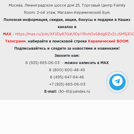
Москва, Ленинградское шоссе дом 25, Торговый Центр Family
Room, 2-ой этаж, Магазин Керамический Бум.
Полезная информация, скидки, акции, бонусы и подарки в Наших
каналах в
MAX
-
https://max.ru/join/XFiiDy87GdU1DyYRlvhOvS8dgRZvZcJSM5j
Телеграмм
,
набирайте в поисковой строке
Керамический BOOM
.
Подписывайтесь и следите за новостями и новинками!
Звоните нам:
8 (925) 665-06-03
-
можно написать в MAX
8 (800) 600-48-49
8 (495) 647-64-46
+7 (925) 665-06-03
E-mail:
i30-41@yandex.ru
О КОМПАНИИ
Наши дизайны
Хиты продаж
Магазины