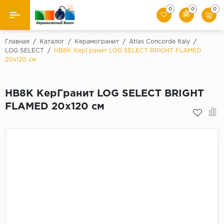
0
0
0
Назад
Главная
/
Каталог
/
Керамогранит
/
Atlas Concorde Italy
/
LOG SELECT
/
HB8K КерГранит LOG SELECT BRIGHT FLAMED
20x120 см
Производители
Керамическая плитка
HB8K КерГранит LOG SELECT BRIGHT
FLAMED 20x120 см
Керамогранит
Мозаики
Искусственный камень
Клинкер