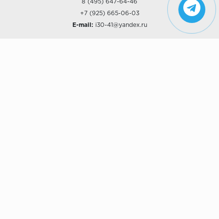
8 (495) 647-64-46
+7 (925) 665-06-03
E-mail:
i30-41@yandex.ru
О КОМПАНИИ
Наши дизайны
Хиты продаж
Магазины
О компании
Рассрочки и Кредитование
Политика конфиденциальности
ПОКУПАТЕЛЯМ
Доставка
Самовывоз
Возврат