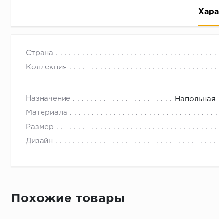
Хара
Страна
Коллекция
Назначение
Напольная 
Рассрочка беспроцентная: вы не платите за пользо
Материала
Высокая вероятность одобрения: до 95%
Размер
Быстрое рассмотрение: решение от банка придет в
Дизайн
Подписание договора доступным способом: в магаз
Одобрение за 1-2 минуты
Срок предоставления кредита от 3 до 36 месяцев С
Достаточно только паспорта
Похожие товары