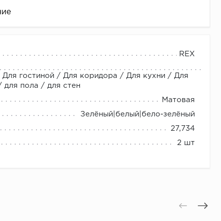
ние
REX
 Для гостиной / Для коридора / Для кухни / Для
для пола / для стен
Матовая
Зелёный|белый|бело-зелёный
27,734
це
2 шт