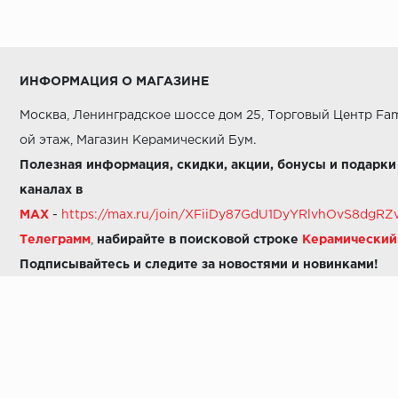
ИНФОРМАЦИЯ О МАГАЗИНЕ
Москва, Ленинградское шоссе дом 25, Торговый Центр Fam
ой этаж, Магазин Керамический Бум.
Полезная информация, скидки, акции, бонусы и подарки
каналах в
MAX
-
https://max.ru/join/XFiiDy87GdU1DyYRlvhOvS8dg
Телеграмм
,
набирайте в поисковой строке
Керамически
Подписывайтесь и следите за новостями и новинками!
Звоните нам:
8 (925) 665-06-03
-
можно написать в MAX
8 (800) 600-48-49
8 (495) 647-64-46
+7 (925) 665-06-03