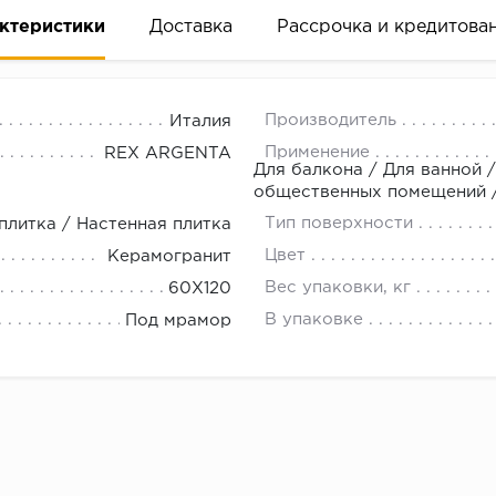
ктеристики
Доставка
Рассрочка и кредитова
Производитель
Италия
Применение
REX ARGENTA
Для балкона / Для ванной /
общественных помещений / 
Тип поверхности
плитка / Настенная плитка
вание деньгами
Цвет
Керамогранит
Вес упаковки, кг
60X120
ам за 2 минуты прямо в форме заявки на той же страни
В упаковке
Под мрамор
ине, на встрече с представителем или по СМС
рок предоставления рассрочки от 3 до 10 месяцев