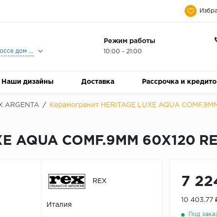
Избра
Режим работы
Москва, Ленинградское шоссе дом 25, Торговый Центр Family Room, 2-ой этаж, Магазин Керамический Бум.
10:00 - 21:00
Наши дизайны
Доставка
Рассрочка и кредит
X ARGENTA
/
Керамогранит HERITAGE LUXE AQUA COMF.9MM
XE AQUA COMF.9MM 60X120 R
7 22
REX
10 403.77
Италия
Под зака