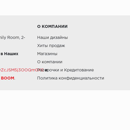
О КОМПАНИИ
ily Room, 2-
Наши дизайны
Хиты продаж
 в Наших
Магазины
О компании
RZvZcJSM5j3OOQm0X0
Рассрочки и Кредитование
и
й BOOM
.
Политика конфиденциальности