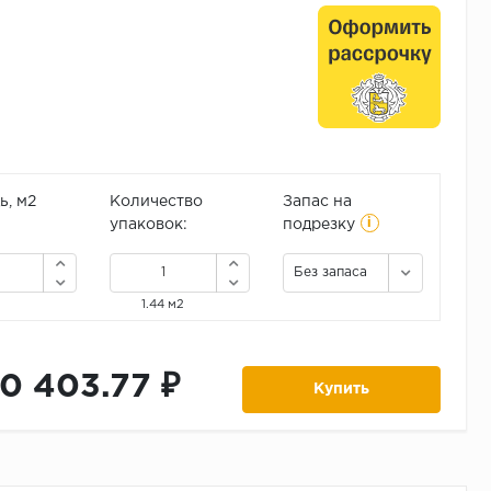
, м2
Количество
Запас на
i
упаковок:
подрезку
Без запаса
1.44 м2
10 403.77 ₽
Купить