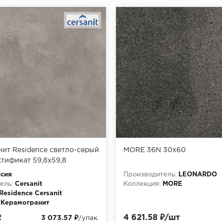
ит Residence светло-серый
MORE 36N 30x60
тификат 59,8x59,8
3,64м2/30 уп)
сия
Производитель:
LEONARDO
ель:
Cersanit
Коллекция:
MORE
Residence Cersanit
Керамогранит
2
4 621.58 ₽/шт
3 073.57 ₽
/упак.