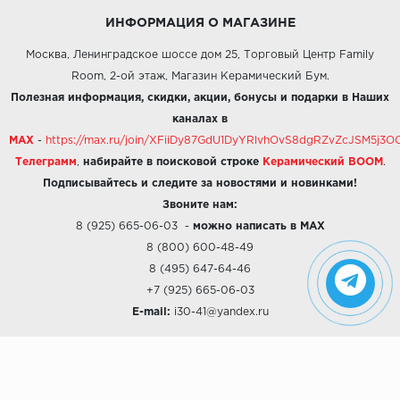
ИНФОРМАЦИЯ О МАГАЗИНЕ
Москва, Ленинградское шоссе дом 25, Торговый Центр Family
Room, 2-ой этаж, Магазин Керамический Бум.
Полезная информация, скидки, акции, бонусы и подарки в Наших
каналах в
MAX
-
https://max.ru/join/XFiiDy87GdU1DyYRlvhOvS8dgRZvZcJSM5j
Телеграмм
,
набирайте в поисковой строке
Керамический BOOM
.
Подписывайтесь и следите за новостями и новинками!
Звоните нам:
8 (925) 665-06-03
-
можно написать в MAX
8 (800) 600-48-49
8 (495) 647-64-46
+7 (925) 665-06-03
E-mail:
i30-41@yandex.ru
О КОМПАНИИ
Наши дизайны
Хиты продаж