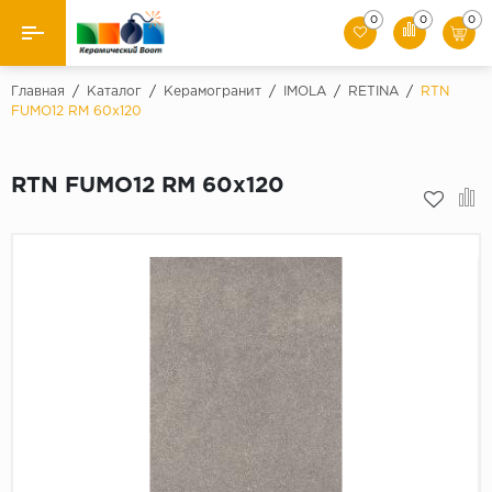
0
0
0
Назад
Главная
/
Каталог
/
Керамогранит
/
IMOLA
/
RETINA
/
RTN
FUMO12 RM 60x120
Производители
RTN FUMO12 RM 60x120
Керамическая плитка
Керамогранит
Мозаики
Искусственный камень
Клинкер